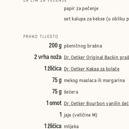
ZA LIM ZA PEČENJE
papir za pečenje
set kalupa za kekse (u obliku 
PRHKO TIJESTO
200 g
pšeničnog brašna
2 vrha noža
Dr. Oetker Original Backin pra
1 žličica
Dr. Oetker Kakaa za kolače
75 g
mekog maslaca ili margarina
75 g
šećera
1 omot
Dr. Oetker Bourbon vanilin še
1
jaje (veličine M)
1 žličica
mlijeka