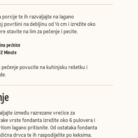
a porcije te ih razvaljajte na lagano
 površini na debljinu od ½ cm i izrežite oko
re stavite na lim za pečenje i pecite.
ina pećnice
12 Minute
 pečenje povucite na kuhinjsku rešetku i
de.
je
aljajte između razrezane vrećice za
ake vrste fondanta izrežite oko 6 pulovera i
ritom lagano pritisnite. Od ostataka fondanta
ožićna drvca te ih raspodijelite po keksima.