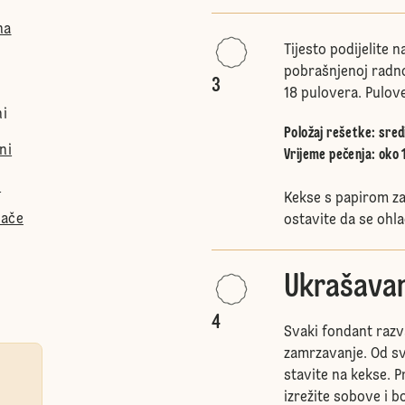
na
Tijesto podijelite n
pobrašnjenoj radnoj
3
18 pulovera. Pulove
ni
Položaj rešetke
:
sred
ni
Vrijeme pečenja: oko 
i
Kekse s papirom za
lače
ostavite da se ohla
Ukrašavan
4
Svaki fondant razv
zamrzavanje. Od sv
stavite na kekse. P
izrežite sobove i b