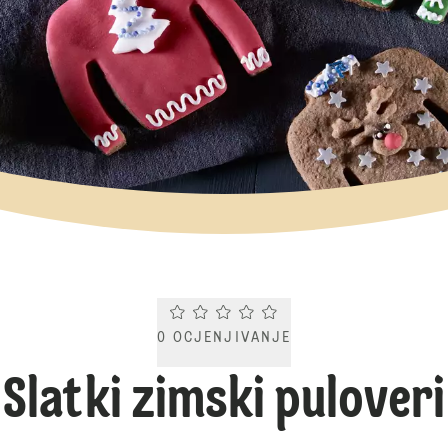
Current rating 0.0. Click to rate.
0
OCJENJIVANJE
Slatki zimski puloveri