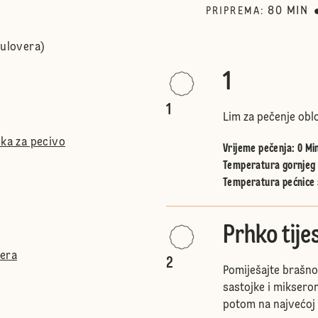
80
MIN
PRIPREMA
:
pulovera)
1
1
Lim za pečenje oblo
ška za pecivo
Vrijeme pečenja: 0 Mi
Temperatura gornjeg i
Temperatura pećnice 
Prhko tije
ćera
2
Pomiješajte brašno 
sastojke i mikserom
potom na najvećoj b