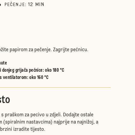
12
MIN
PEČENJE
:
žite papirom za pečenje. Zagrijte pećnicu.
nute
 donjeg grijača pećnice
:
oko 180 °C
s ventilatorom
:
oko 160 °C
sto
s praškom za pecivo u zdjeli. Dodajte ostale
 (spiralnim nastavcima) najprije na najnižoj, a
rzini izradite tijesto.