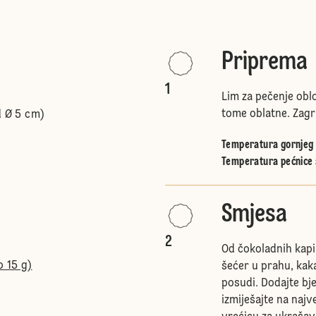
Priprema
1
Lim za pečenje oblo
tome oblatne. Zagri
d Ø 5 cm)
Temperatura gornjeg i
Temperatura pećnice 
Smjesa
2
Od čokoladnih kapi 
o 15 g)
šećer u prahu, kak
posudi. Dodajte bj
izmiješajte na najv