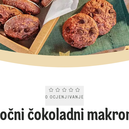
Current rating 0.0. Click to rate.
0
OCJENJIVANJE
očni čokoladni makro