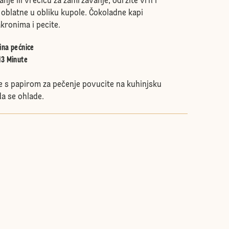
nje ili vrećicu za zamrzavanje, održite vrh i
 oblatne u obliku kupole. Čokoladne kapi
kronima i pecite.
ina pećnice
13 Minute
 s papirom za pečenje povucite na kuhinjsku
da se ohlade.