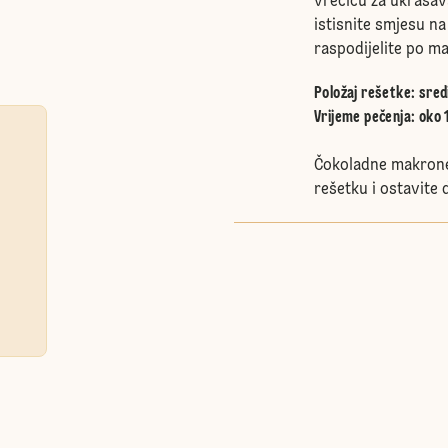
vrećicu za ukrašava
istisnite smjesu na
raspodijelite po ma
Položaj rešetke
:
sred
Vrijeme pečenja: oko 
Čokoladne makrone
rešetku i ostavite 