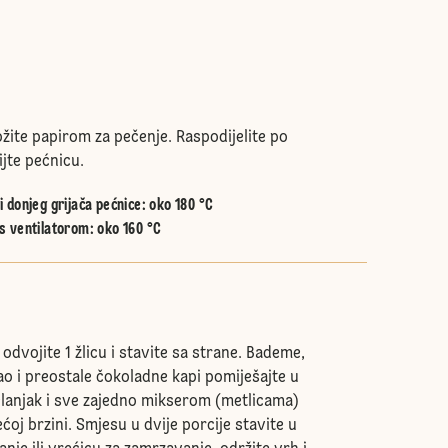
žite papirom za pečenje. Raspodijelite po
jte pećnicu.
 donjeg grijača pećnice
:
oko 180 °C
s ventilatorom
:
oko 160 °C
odvojite 1 žlicu i stavite sa strane. Bademe,
ao i preostale čokoladne kapi pomiješajte u
elanjak i sve zajedno mikserom (metlicama)
ećoj brzini. Smjesu u dvije porcije stavite u