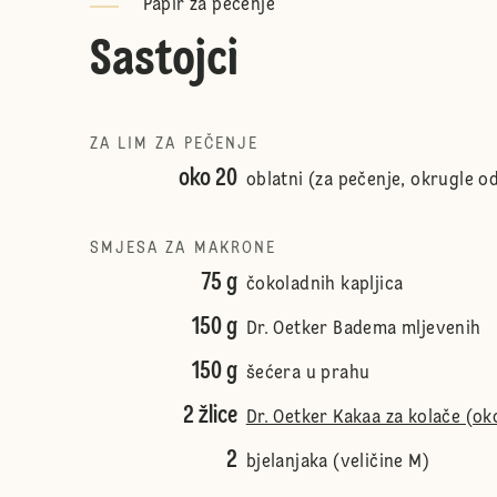
Papir za pečenje
Sastojci
ZA LIM ZA PEČENJE
oko 20
oblatni (za pečenje, okrugle o
SMJESA ZA MAKRONE
75 g
čokoladnih kapljica
150 g
Dr. Oetker Badema mljevenih
150 g
šećera u prahu
2 žlice
Dr. Oetker Kakaa za kolače (ok
2
bjelanjaka (veličine M)