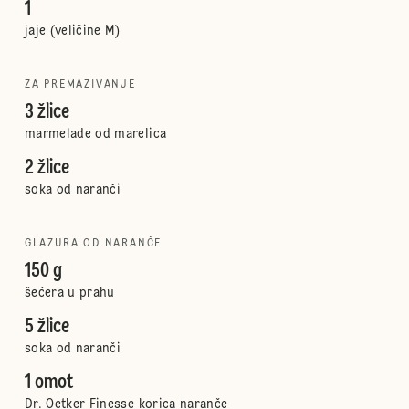
1
jaje (veličine M)
ZA PREMAZIVANJE
3 žlice
marmelade od marelica
2 žlice
soka od naranči
GLAZURA OD NARANČE
150 g
šećera u prahu
5 žlice
soka od naranči
1 omot
Dr. Oetker Finesse korica naranče