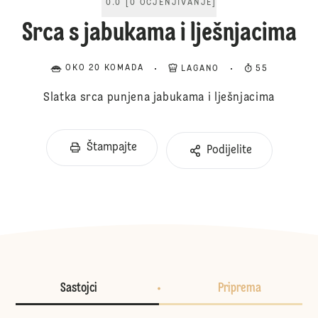
0.0
[
0
OCJENJIVANJE
]
Srca s jabukama i lješnjacima
OKO 20 KOMADA
LAGANO
55
Slatka srca punjena jabukama i lješnjacima
Štampajte
Podijelite
Sastojci
Priprema