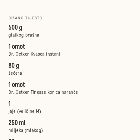
DIZANO TIJESTO
500 g
glatkog brašna
1 omot
Dr. Oetker Kvasca instant
80 g
šećera
1 omot
Dr. Oetker Finesse korica naranče
1
jaje (veličine M)
250 ml
mlijeka (mlakog)