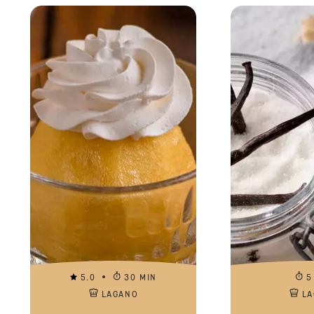
5.0
30 MIN
5
LAGANO
L