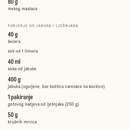
80 g
mekog maslaca
PUNJENJE OD JABUKA I LJEŠNJAKA
40 g
šećera
sok od 1 limuna
40 ml
soka od jabuke
400 g
jabuka (oguljene, bez koštica narezane na kockice)
1 pakiranje
gotovog nadjeva od lješnjaka (250 g)
50 g
krušnih mrvica