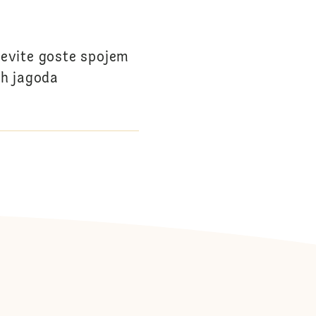
ševite goste spojem
ih jagoda