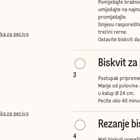
Pomiješajte brašno
umiješajte na najma
promiješajte.
Smjesu rasporedite
trećini rerne.
ška za pecivo
Ostavite biskvit da
Biskvit za
3
Postupak pripreme is
Manje od polovine 
u kalup Ø 24 cm.
Pecite oko 40 minut
ška za pecivo
Rezanje bi
4