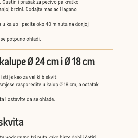
, Gustin i prašak za pecivo pa kratko
njoj brzini. Dodajte maslac i lagano
 u kalup i pecite oko 40 minuta na donjoj
 se potpuno ohladi.
 kalupe Ø 24 cm i Ø 18 cm
ti je kao za veliki biskvit.
smjese rasporedite u kalup Ø 18 cm, a ostatak
a i ostavite da se ohlade.
skvita