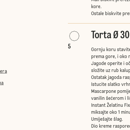
Mali biskvit prerež
kore.
Ostale biskvite pre
Torta Ø 3
5
Gornju koru stavit
prema gore, i oko 
Jagode operite i oč
složite uz rub kalu
ćera
Ostatak jagoda ras
na
Istucite slatko vrhn
Mascarpone pomije
vanilin šećerom i
Instant Želatinu F
miksajte oko 1 minu
Umiješajte šlag.
Dio kreme raspored