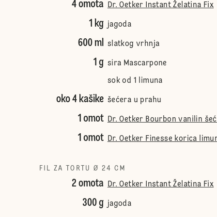
4 omota
Dr. Oetker Instant Želatina Fix
1 kg
jagoda
600 ml
slatkog vrhnja
1 g
sira Mascarpone
sok od 1 limuna
oko 4 kašike
šećera u prahu
1 omot
Dr. Oetker Bourbon vanilin še
1 omot
Dr. Oetker Finesse korica limu
FIL ZA TORTU Ø 24 CM
2 omota
Dr. Oetker Instant Želatina Fix
300 g
jagoda