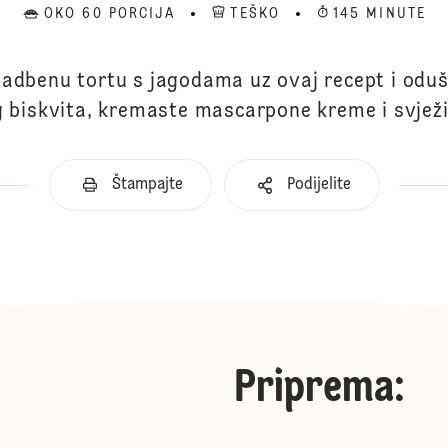
OKO 60 PORCIJA
TEŠKO
145 MINUTE
svadbenu tortu s jagodama uz ovaj recept i odu
biskvita, kremaste mascarpone kreme i svjež
Štampajte
Podijelite
Priprema
: