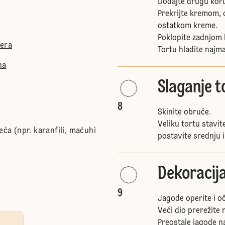
Dodajte drugu koru 
Prekrijte kremom, 
ostatkom kreme.
Poklopite zadnjom k
ćera
Tortu hladite najma
na
Slaganje t
8
Skinite obruče.
Veliku tortu stavite
eća (npr. karanfili, maćuhi
postavite srednju i
Dekoracij
9
Jagode operite i oč
Veći dio prerežite 
Preostale jagode na