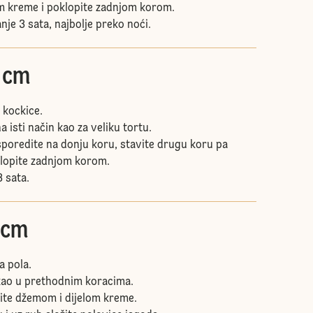
m kreme i poklopite zadnjom korom.
nje 3 sata, najbolje preko noći.
4 cm
 kockice.
 isti način kao za veliku tortu.
poredite na donju koru, stavite drugu koru pa
klopite zadnjom korom.
 sata.
 cm
a pola.
kao u prethodnim koracima.
ite džemom i dijelom kreme.