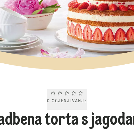
Current rating 0.0. Click to rate.
0
OCJENJIVANJE
adbena torta s jagod