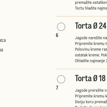
premažite ostatko
Tortu hladite najma
Torta Ø 2
6
Jagode narežite na
ćera
Pripremite kremu na
Polovinu kreme ras
na
ostatak kreme. Po
Ohladite najmanje 3
Torta Ø 18
7
Jagode prerežite n
Pripremite kremu 
Donju koru premaž