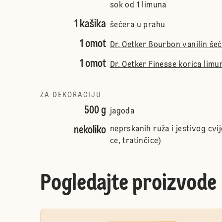
sok od 1 limuna
1 kašika
šećera u prahu
1 omot
Dr. Oetker Bourbon vanilin še
1 omot
Dr. Oetker Finesse korica limu
ZA DEKORACIJU
500 g
jagoda
nekoliko
neprskanih ruža i jestivog cvij
ce, tratinčice)
Pogledajte proizvode