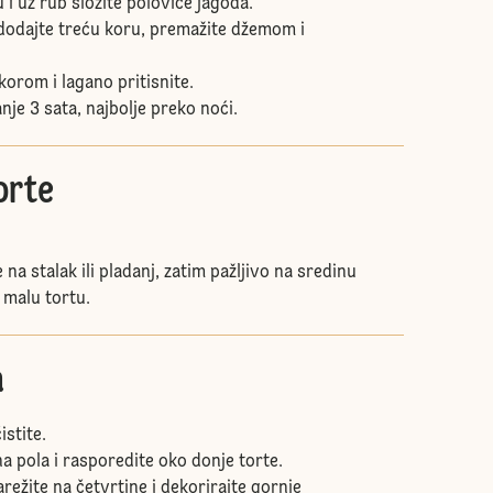
i uz rub složite polovice jagoda.
dodajte treću koru, premažite džemom i
orom i lagano pritisnite.
nje 3 sata, najbolje preko noći.
orte
 na stalak ili pladanj, zatim pažljivo na sredinu
 malu tortu.
a
istite.
na pola i rasporedite oko donje torte.
režite na četvrtine i dekorirajte gornje