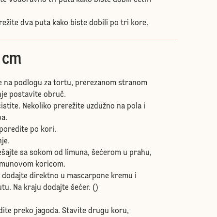
ite vodoravno tri puta kako biste dobili četiri
režite dva puta kako biste dobili po tri kore.
0 cm
e na podlogu za tortu, prerezanom stranom
nje postavite obruč.
istite. Nekoliko prerežite uzdužno na pola i
pa.
poredite po kori.
je.
šajte sa sokom od limuna, šećerom u prahu,
 limunovom koricom.
ix dodajte direktno u mascarpone kremu i
tu. Na kraju dodajte šećer. ()
ite preko jagoda. Stavite drugu koru,