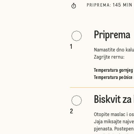
145
MIN
PRIPREMA
:
Priprema
1
Namastite dno kalu
Zagrijte rernu:
Temperatura gornjeg i
Temperatura pećnice 
Biskvit za
2
Otopite maslac i os
Jaja miksajte naj
pjenasta. Postepeno