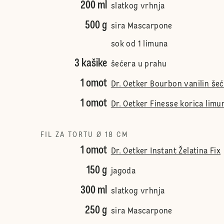
200 ml
slatkog vrhnja
500 g
sira Mascarpone
sok od 1 limuna
3 kašike
šećera u prahu
1 omot
Dr. Oetker Bourbon vanilin še
1 omot
Dr. Oetker Finesse korica limu
FIL ZA TORTU Ø 18 CM
1 omot
Dr. Oetker Instant Želatina Fix
150 g
jagoda
300 ml
slatkog vrhnja
250 g
sira Mascarpone