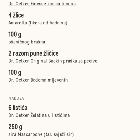
Dr. Oetker Finesse korica limuna
4 žlice
Amaretta (likera od badema)
100 g
pšeničnog brašna
2 razom pune žličice
Dr. Oetker Original Backin praška za pecivo
100 g
Dr. Oetker Badema mljevenih
NADJEV
6 listića
Dr. Oetker Želatina u listićima
250 g
sira Mascarpone (tal. svježi sir)