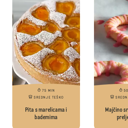
75 MIN
5
SREDNJE TEŠKO
SREDN
Pita s marelicama i
Majčino sr
bademima
prel