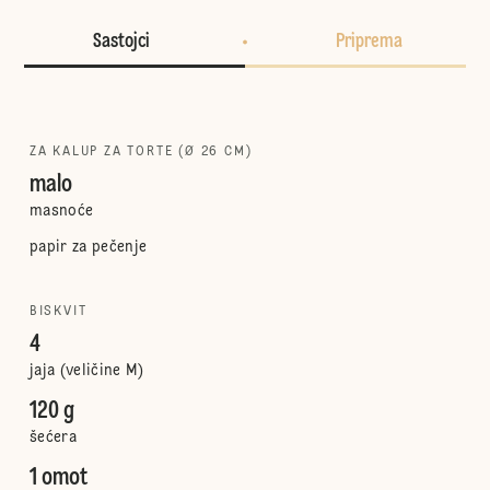
Sastojci
Priprema
ZA KALUP ZA TORTE (Ø 26 CM)
malo
masnoće
papir za pečenje
BISKVIT
4
jaja (veličine M)
120 g
šećera
1 omot