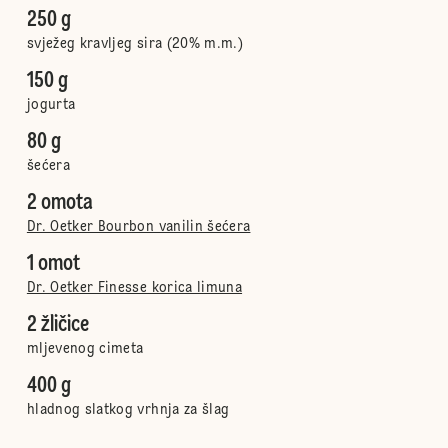
250 g
svježeg kravljeg sira (20% m.m.)
150 g
jogurta
80 g
šećera
2 omota
Dr. Oetker Bourbon vanilin šećera
1 omot
Dr. Oetker Finesse korica limuna
2 žličice
mljevenog cimeta
400 g
hladnog slatkog vrhnja za šlag