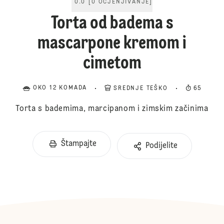
0.0
[
0
OCJENJIVANJE
]
Torta od badema s
mascarpone kremom i
cimetom
OKO 12 KOMADA
SREDNJE TEŠKO
65
Torta s bademima, marcipanom i zimskim začinima
Štampajte
Podijelite