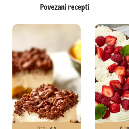
Povezani recepti
135 MIN
6