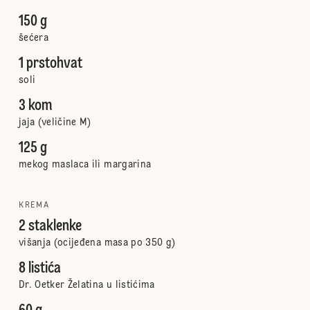
150 g
šećera
1 prstohvat
soli
3 kom
jaja (veličine M)
125 g
mekog maslaca ili margarina
KREMA
2 staklenke
višanja (ocijeđena masa po 350 g)
8 listića
Dr. Oetker Želatina u listićima