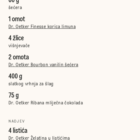
60 g
šećera
1 omot
Dr. Oetker Finesse korica limuna
4 žlice
višnjevače
2 omota
Dr. Oetker Bourbon vanilin šećera
400 g
slatkog vrhnja za šlag
75 g
Dr. Oetker Ribana mliječna čokolada
NADJEV
4 listića
Dr. Oetker Želatina u listićima