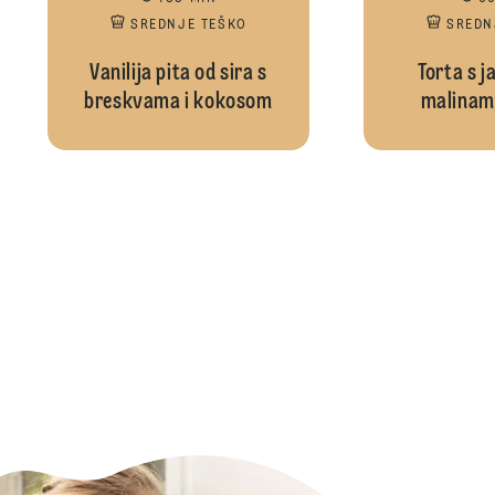
SREDNJE TEŠKO
SREDN
Vanilija pita od sira s
Torta s 
breskvama i kokosom
malinama