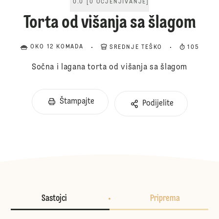
0.0
[
0
OCJENJIVANJE
]
Torta od višanja sa šlagom
OKO 12 KOMADA
SREDNJE TEŠKO
105
Sočna i lagana torta od višanja sa šlagom
Štampajte
Podijelite
Sastojci
Priprema