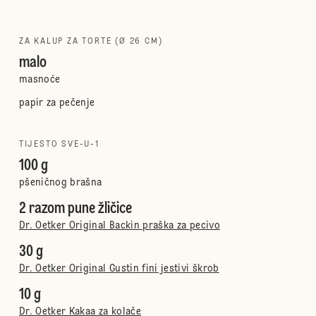
ZA KALUP ZA TORTE (Ø 26 CM)
malo
masnoće
papir za pečenje
TIJESTO SVE-U-1
100 g
pšeničnog brašna
2 razom pune žličice
Dr. Oetker Original Backin praška za pecivo
30 g
Dr. Oetker Original Gustin fini jestivi škrob
10 g
Dr. Oetker Kakaa za kolače