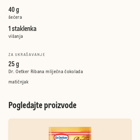
40 g
šećera
1 staklenka
višanja
ZA UKRAŠAVANJE
25 g
Dr. Oetker Ribana mliječna čokolada
matičnjak
Pogledajte proizvode