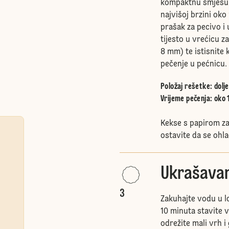
kompaktnu smjesu. 
najvišoj brzini oko
prašak za pecivo i 
tijesto u vrećicu z
8 mm) te istisnite k
pečenje u pećnicu.
Položaj rešetke
:
dolje
Vrijeme pečenja: oko 
Kekse s papirom za
ostavite da se ohla
Ukrašavan
3
Zakuhajte vodu u l
10 minuta stavite 
odrežite mali vrh i