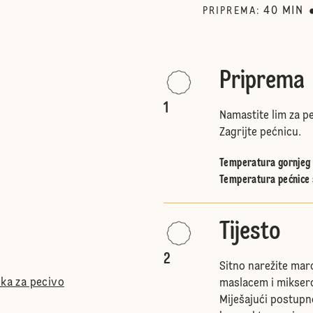
40
MIN
PRIPREMA
:
Priprema
1
Namastite lim za pe
Zagrijte pećnicu.
Temperatura gornjeg i
Temperatura pećnice 
Tijesto
2
Sitno narežite mar
ška za pecivo
maslacem i mikser
Miješajući postupno