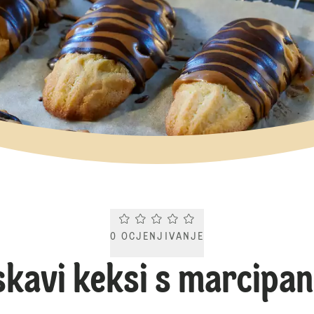
Current rating 0.0. Click to rate.
0
OCJENJIVANJE
skavi keksi s marcipa