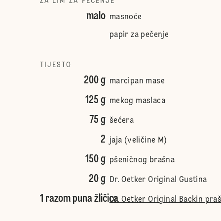
ZA LIM ZA PEČENJE
malo
masnoće
papir za pečenje
TIJESTO
200 g
marcipan mase
125 g
mekog maslaca
75 g
šećera
2
jaja (veličine M)
150 g
pšeničnog brašna
20 g
Dr. Oetker Original Gustina
1 razom puna žličica
Dr. Oetker Original Backin pra