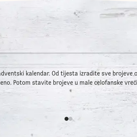
dventski kalendar. Od tijesta izradite sve brojeve od
deno. Potom stavite brojeve u male celofanske vrećic