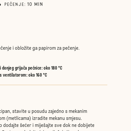
10
MIN
PEČENJE
:
čenje i obložite ga papirom za pečenje.
 donjeg grijača pećnice
:
oko 180 °C
s ventilatorom
:
oko 160 °C
cipan, stavite u posudu zajedno s mekanim
om (metlicama) izradite mekanu smjesu.
 dodajte šećer i miješajte sve dok ne dobijete