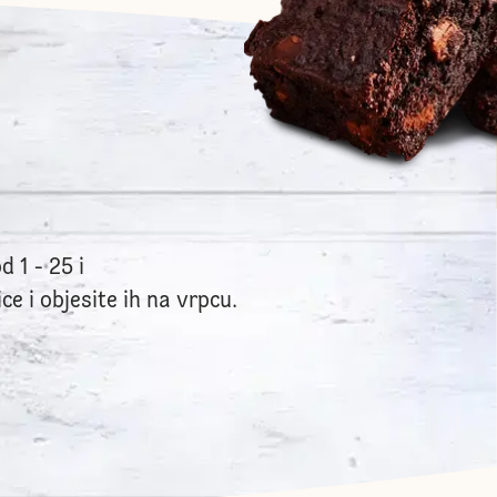
 1 - 25 i
e i objesite ih na vrpcu.