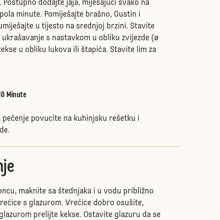
Postupno dodajte jaja, miješajući svako na
 pola minute. Pomiješajte brašno, Gustin i
umiješajte u tijesto na srednjoj brzini. Stavite
a ukrašavanje s nastavkom u obliku zvijezde (ø
ekse u obliku lukova ili štapića. Stavite lim za
10 Minute
 pečenje povucite na kuhinjsku rešetku i
de.
je
oncu, maknite sa štednjaka i u vodu približno
vrećice s glazurom. Vrećice dobro osušite,
 glazurom prelijte kekse. Ostavite glazuru da se