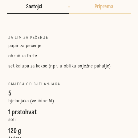
Sastojci
Priprema
ZA LIM ZA PEČENJE
papir za pečenje
obruč za torte
set kalupa za kekse (npr. u obliku snježne pahulje)
SMJESA OD BJELANJAKA
5
bjelanjaka (veličine M)
1 prstohvat
soli
120 g