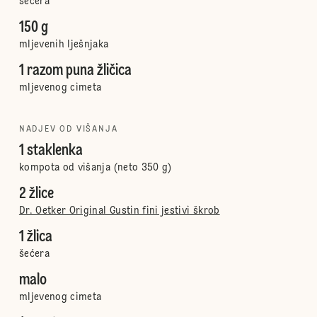
šećera
150 g
mljevenih lješnjaka
1 razom puna žličica
mljevenog cimeta
NADJEV OD VIŠANJA
1 staklenka
kompota od višanja (neto 350 g)
2 žlice
Dr. Oetker Original Gustin fini jestivi škrob
1 žlica
šećera
malo
mljevenog cimeta