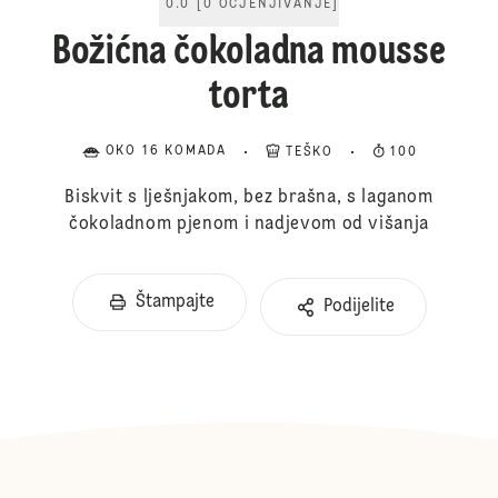
0.0
[
0
OCJENJIVANJE
]
Božićna čokoladna mousse
torta
OKO 16 KOMADA
TEŠKO
100
Biskvit s lješnjakom, bez brašna, s laganom
čokoladnom pjenom i nadjevom od višanja
Štampajte
Podijelite