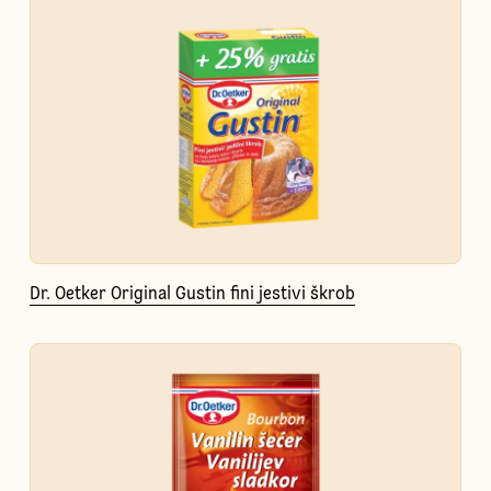
Dr. Oetker Original Gustin fini jestivi škrob