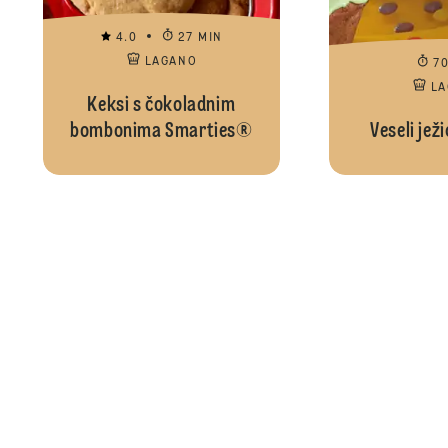
4.0
27 MIN
LAGANO
7
L
Keksi s čokoladnim
bombonima Smarties®
Veseli ježi