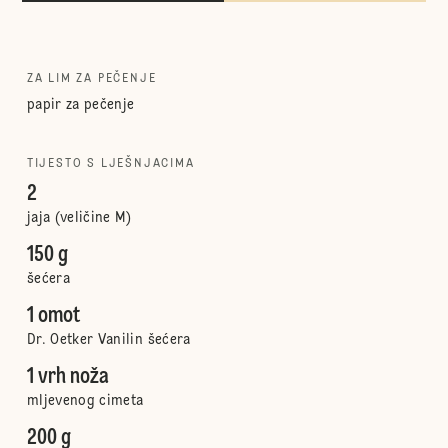
ZA LIM ZA PEČENJE
papir za pečenje
TIJESTO S LJEŠNJACIMA
2
jaja (veličine M)
150 g
šećera
1 omot
Dr. Oetker Vanilin šećera
1 vrh noža
mljevenog cimeta
200 g