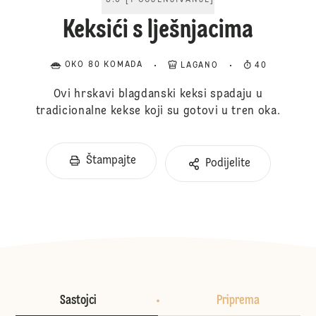
5.0
[
1
OCJENJIVANJE
]
Keksići s lješnjacima
OKO 80 KOMADA
LAGANO
40
Ovi hrskavi blagdanski keksi spadaju u
tradicionalne kekse koji su gotovi u tren oka.
Štampajte
Podijelite
Sastojci
Priprema