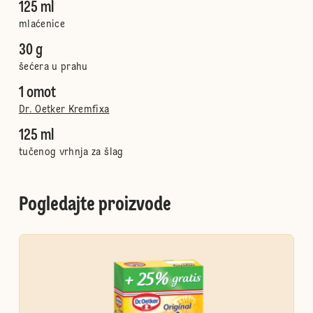
125 ml
mlaćenice
30 g
šećera u prahu
1 omot
Dr. Oetker Kremfixa
125 ml
tučenog vrhnja za šlag
Pogledajte proizvode