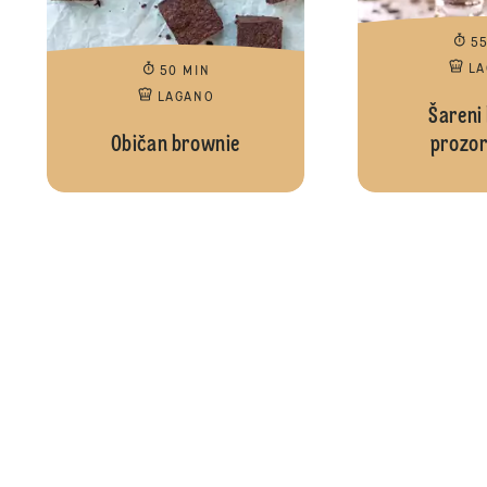
5
L
50 MIN
LAGANO
Šareni 
Običan brownie
prozor