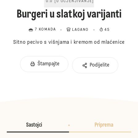
0.0
[
0
OCJENJIVANJE
]
Burgeri u slatkoj varijanti
7 KOMADA
LAGANO
45
Sitno pecivo s višnjama i kremom od mlaćenice
Štampajte
Podijelite
Sastojci
Priprema