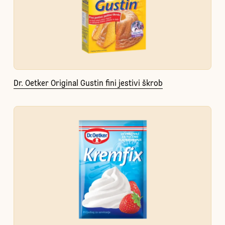
Dr. Oetker Original Gustin fini jestivi škrob