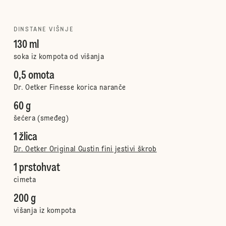
DINSTANE VIŠNJE
130 ml
soka iz kompota od višanja
0,5 omota
Dr. Oetker Finesse korica naranče
60 g
šećera (smeđeg)
1 žlica
Dr. Oetker Original Gustin fini jestivi škrob
1 prstohvat
cimeta
200 g
višanja iz kompota