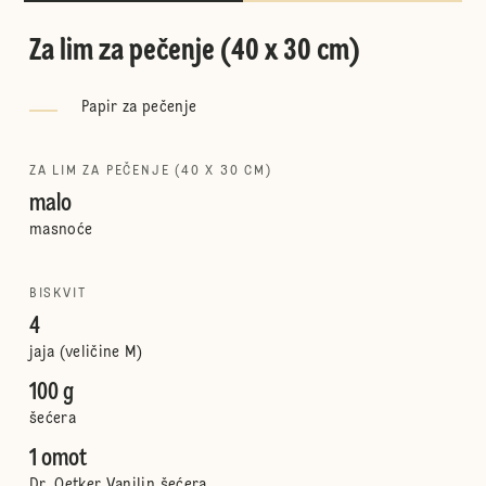
Za lim za pečenje (40 x 30 cm)
Papir za pečenje
ZA LIM ZA PEČENJE (40 X 30 CM)
malo
masnoće
BISKVIT
4
jaja (veličine M)
100 g
šećera
1 omot
Dr. Oetker Vanilin šećera