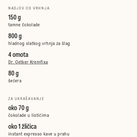
NADJEV OD VRHNJA
150 g
tamne čokolade
800 g
hladnog slatkog vrhnja za šlag
4 omota
Dr. Oetker Kremfixa
80 g
šećera
ZA UKRAŠAVANJE
oko 70 g
čokolade u listićima
oko 1 žličica
instant expresso kave u prahu