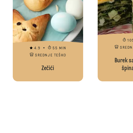
10
SREDN
4.9
55 MIN
SREDNJE TEŠKO
Burek sa
Zečići
špin