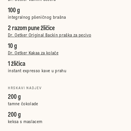
100 g
integralnog pšeničnog brašna
2 razom pune žličice
Dr. Oetker Original Backin praška za pecivo
10 g
Dr. Oetker Kakaa za kolače
1 žličica
instant expresso kave u prahu
HRSKAVI NADJEV
200 g
tamne čokolade
200 g
keksa s maslacem