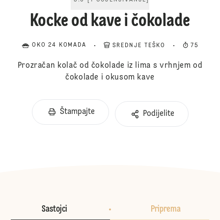
5.0
[
1
OCJENJIVANJE
]
Kocke od kave i čokolade
OKO 24 KOMADA
SREDNJE TEŠKO
75
Prozračan kolač od čokolade iz lima s vrhnjem od
čokolade i okusom kave
Štampajte
Podijelite
Sastojci
Priprema