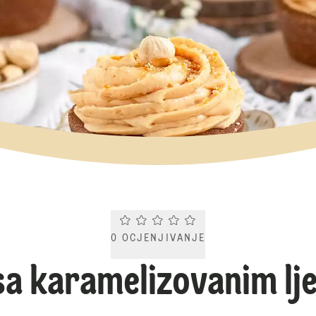
Current rating 0.0. Click to rate.
0
OCJENJIVANJE
sa karamelizovanim lj