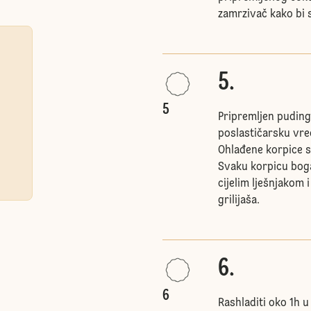
zamrzivač kako bi s
5.
5
Pripremljen puding 
poslastičarsku vre
Ohlađene korpice sa
Svaku korpicu bogat
cijelim lješnjakom 
grilijaša.
6.
6
Rashladiti oko 1h u 