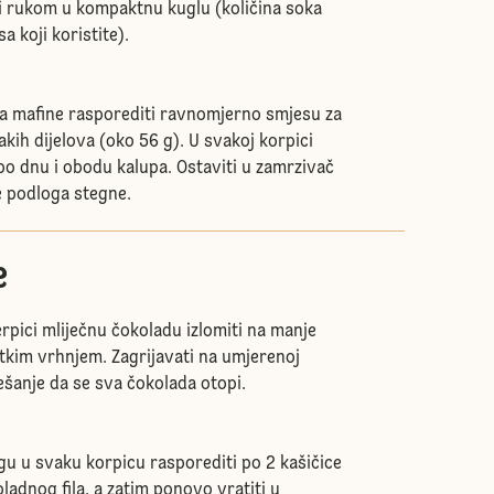
ti rukom u kompaktnu kuglu (količina soka
a koji koristite).
 za mafine rasporediti ravnomjerno smjesu za
kih dijelova (oko 56 g). U svakoj korpici
po dnu i obodu kalupa. Ostaviti u zamrzivač
 podloga stegne.
e
rpici mliječnu čokoladu izlomiti na manje
atkim vrhnjem. Zagrijavati na umjerenoj
ešanje da se sva čokolada otopi.
u u svaku korpicu rasporediti po 2 kašičice
ladnog fila, a zatim ponovo vratiti u