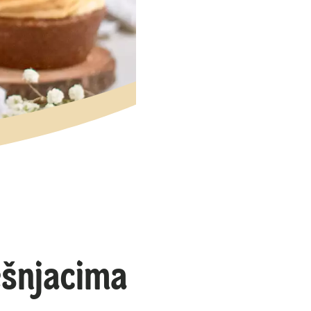
ešnjacima