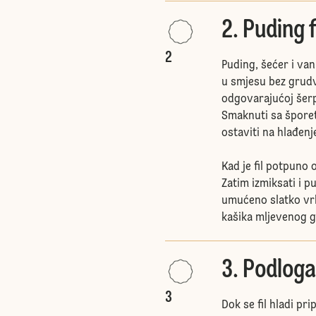
2. Puding f
2
Puding, šećer i van
u smjesu bez grudvi
odgovarajućoj šerpi
Smaknuti sa šporeta
ostaviti na hlađenj
Kad je fil potpuno 
Zatim izmiksati i p
umućeno slatko vrhn
kašika mljevenog gr
3. Podloga
3
Dok se fil hladi pr