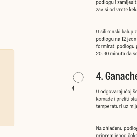
podlogu i zamijesi
zavisi od vrste keks
U silikonski kalup
podlogu na 12 jedna
formirati podlogu 
20-30 minuta da se
4. Ganach
4
U odgovarajućoj še
komade i preliti sl
temperaturi uz mij
Na ohlađenu podlog
pripremljenog čoko