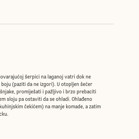
ovarajućoj šerpici na laganoj vatri dok ne
 boju (paziti da ne izgori). U otopljen šećer
šnjake, promiješati i pažljivo i brzo prebaciti
em sloju pa ostaviti da se ohladi. Ohlađeno
ati kuhinjskim čekićem) na manje komade, a zatim
ecku.