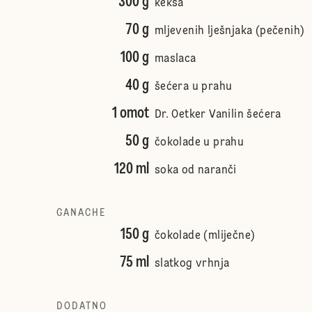
300 g
keksa
70 g
mljevenih lješnjaka (pečenih)
100 g
maslaca
40 g
šećera u prahu
1 omot
Dr. Oetker Vanilin šećera
50 g
čokolade u prahu
120 ml
soka od naranči
GANACHE
150 g
čokolade (mliječne)
75 ml
slatkog vrhnja
DODATNO