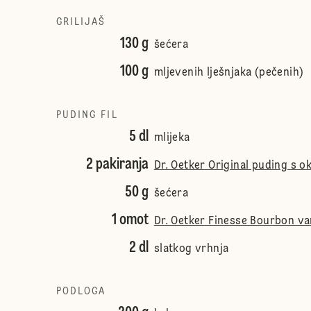
GRILIJAŠ
130 g
šećera
100 g
mljevenih lješnjaka (pečenih)
PUDING FIL
5 dl
mlijeka
2 pakiranja
Dr. Oetker Original puding s o
50 g
šećera
1 omot
Dr. Oetker Finesse Bourbon va
2 dl
slatkog vrhnja
PODLOGA