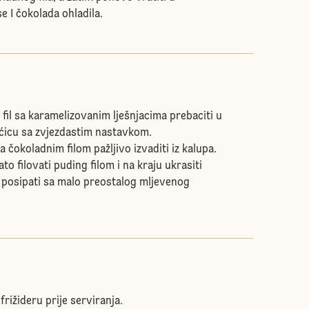
e I čokolada ohladila.
fil sa karamelizovanim lješnjacima prebaciti u
ćicu sa zvjezdastim nastavkom.
 čokoladnim filom pažljivo izvaditi iz kalupa.
o filovati puding filom i na kraju ukrasiti
i posipati sa malo preostalog mljevenog
frižideru prije serviranja.