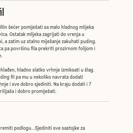
il
illin šećer pomiješati sa malo hladnog mlijeka
ca. Ostatak mlijeka zagrijati do vrenja u
, a zatim uz stalno miješanje zakuhati puding.
 pa površinu fila prekriti prozirnom folijom i
e.
ohlađen, hladno slatko vrhnje izmiksati u šlag.
uding fil pa mu u nekoliko navrata dodati
je i sve dobro sjediniti. Na kraju dodati i 7
ilijaša i dobro promiješati.
ipremiti podlogu…Sjediniti sve sastojke za