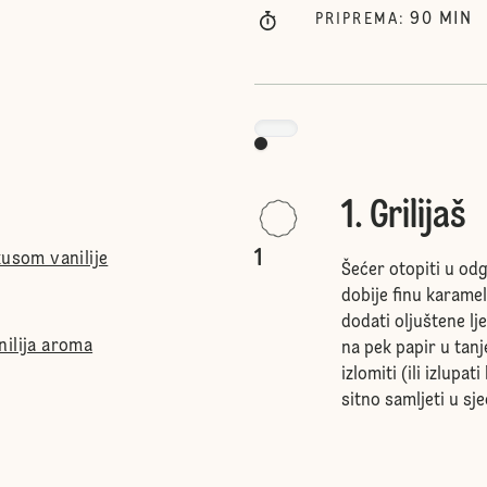
90
MIN
PRIPREMA
:
1. Grilijaš
1
kusom vanilije
Šećer otopiti u odg
dobije finu karamel
dodati oljuštene lje
nilija aroma
na pek papir u tanj
izlomiti (ili izlup
sitno samljeti u sj