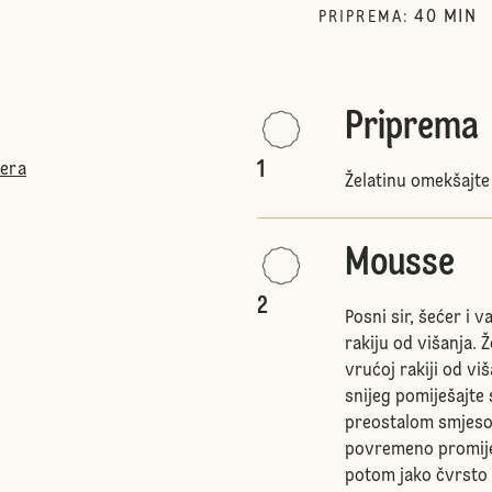
40
MIN
PRIPREMA
:
Priprema
1
ćera
Želatinu omekšajte
Mousse
g
2
Posni sir, šećer i v
rakiju od višanja.
vrućoj rakiji od vi
snijeg pomiješajte
preostalom smjesom
povremeno promiješ
potom jako čvrsto i