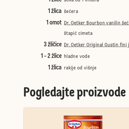
soka od 1 limuna
1 žlica
šećera
1 omot
Dr. Oetker Bourbon vanilin še
štapić cimeta
3 žličice
Dr. Oetker Original Gustin fini 
1 - 2 žlice
hladne vode
1 žlica
rakije od višnje
Pogledajte proizvode