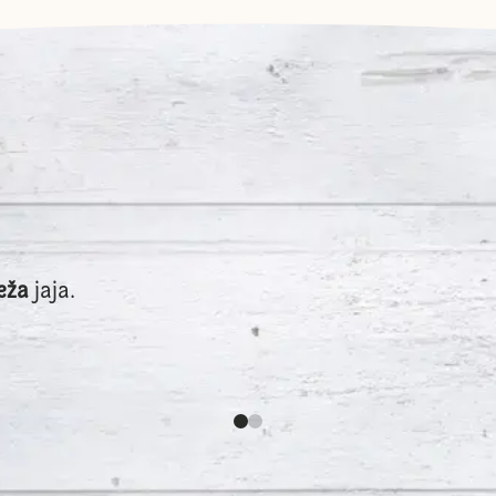
eža
jaja.