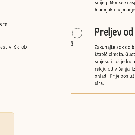
snijeg. Mousse rasp
hladnjaku najmanje 
ćera
Preljev od
3
jestivi škrob
Zakuhajte sok od ba
štapić cimeta. Gus
smjesu i još jedno
rakiju od višanja. 
ohladi. Prije poslu
sira.