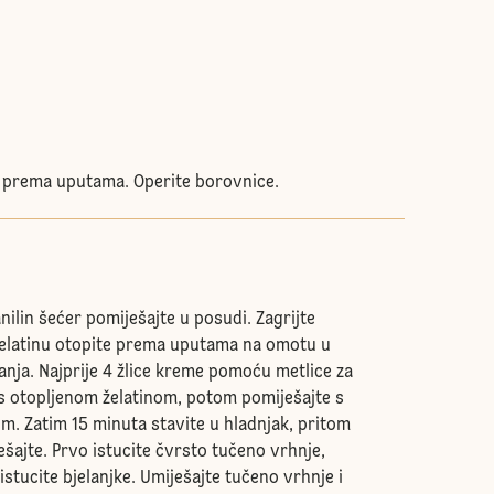
 prema uputama. Operite borovnice.
anilin šećer pomiješajte u posudi. Zagrijte
 Želatinu otopite prema uputama na omotu u
šanja. Najprije 4 žlice kreme pomoću metlice za
 s otopljenom želatinom, potom pomiješajte s
. Zatim 15 minuta stavite u hladnjak, pritom
ajte. Prvo istucite čvrsto tučeno vrhnje,
stucite bjelanjke. Umiješajte tučeno vrhnje i