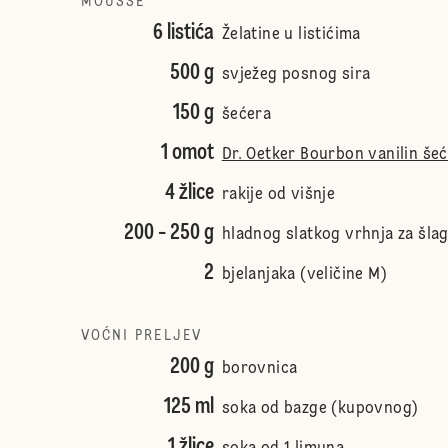
MOUSSE
6 listića
Želatine u listićima
500 g
svježeg posnog sira
150 g
šećera
1 omot
Dr. Oetker Bourbon vanilin še
4 žlice
rakije od višnje
200 - 250 g
hladnog slatkog vrhnja za šla
2
bjelanjaka (veličine M)
VOĆNI PRELJEV
200 g
borovnica
125 ml
soka od bazge (kupovnog)
1 žlice