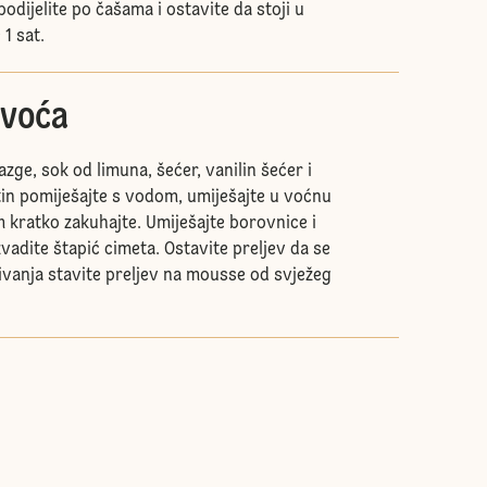
odijelite po čašama i ostavite da stoji u
1 sat.
 voća
zge, sok od limuna, šećer, vanilin šećer i
tin pomiješajte s vodom, umiješajte u voćnu
m kratko zakuhajte. Umiješajte borovnice i
Izvadite štapić cimeta. Ostavite preljev da se
živanja stavite preljev na mousse od svježeg