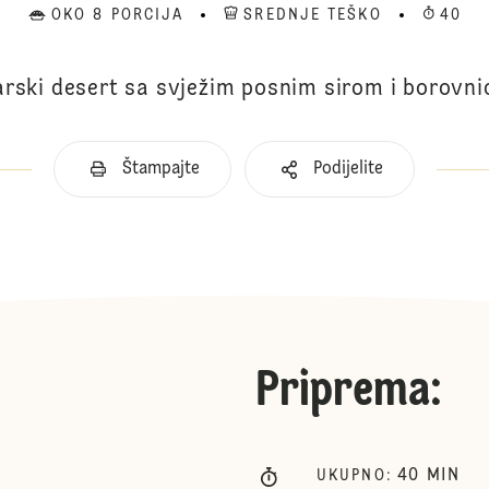
OKO 8 PORCIJA
SREDNJE TEŠKO
40
arski desert sa svježim posnim sirom i borovn
Štampajte
Podijelite
Priprema
:
40
MIN
UKUPNO
: