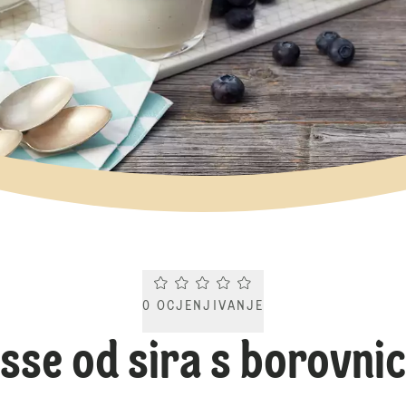
Current rating 0.0. Click to rate.
0
OCJENJIVANJE
sse od sira s borovni