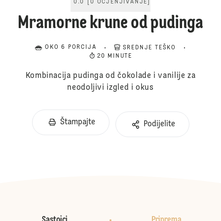
0.0
[
0
OCJENJIVANJE
]
Mramorne krune od pudinga
OKO 6 PORCIJA
SREDNJE TEŠKO
20 MINUTE
Kombinacija pudinga od čokolade i vanilije za
neodoljivi izgled i okus
Štampajte
Podijelite
Sastojci
Priprema