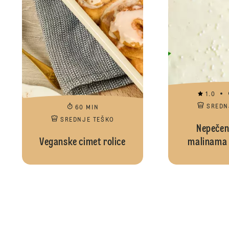
1.0
SREDN
60 MIN
SREDNJE TEŠKO
Nepečeni
Veganske cimet rolice
malinama i