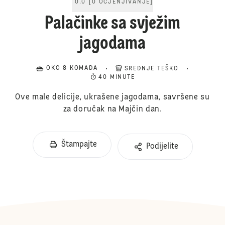
0.0
[
0
OCJENJIVANJE
]
Palačinke sa svježim
jagodama
OKO 8 KOMADA
SREDNJE TEŠKO
40 MINUTE
Ove male delicije, ukrašene jagodama, savršene su
za doručak na Majčin dan.
Štampajte
Podijelite