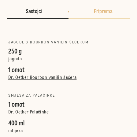
Sastojci
Priprema
JAGODE S BOURBON VANILIN ŠEĆEROM
250 g
jagoda
1 omot
Dr. Oetker Bourbon vanilin šećera
SMJESA ZA PALAČINKE
1 omot
Dr. Oetker Palačinke
400 ml
mlijeka