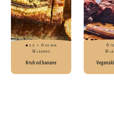
5.0
40 MIN
7
LAGANO
L
Kruh od banane
Veganski