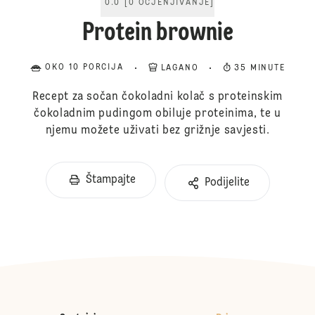
0.0
[
0
OCJENJIVANJE
]
Protein brownie
OKO 10 PORCIJA
LAGANO
35 MINUTE
Recept za sočan čokoladni kolač s proteinskim
čokoladnim pudingom obiluje proteinima, te u
njemu možete uživati bez grižnje savjesti.
Štampajte
Podijelite