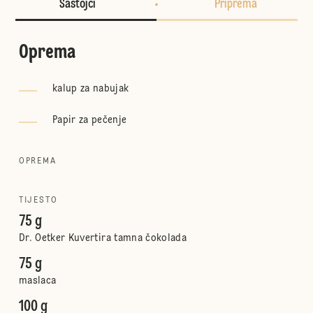
Sastojci
Priprema
Oprema
kalup za nabujak
Papir za pečenje
OPREMA
TIJESTO
75 g
Dr. Oetker Kuvertira tamna čokolada
75 g
maslaca
100 g