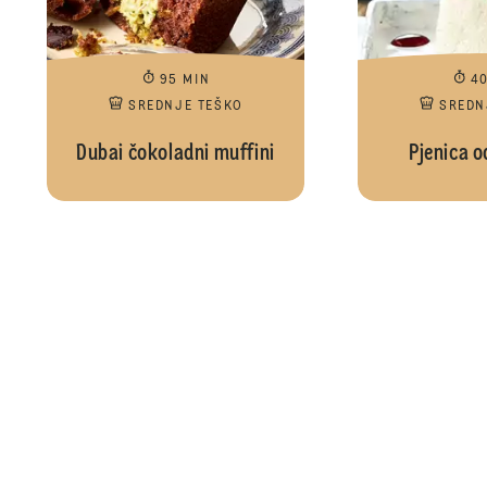
95 MIN
4
SREDNJE TEŠKO
SREDN
Dubai čokoladni muffini
Pjenica o