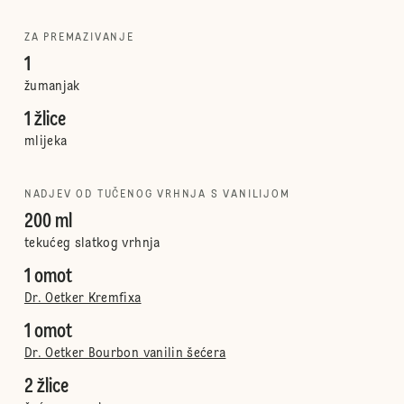
ZA PREMAZIVANJE
1
žumanjak
1 žlice
mlijeka
NADJEV OD TUČENOG VRHNJA S VANILIJOM
200 ml
tekućeg slatkog vrhnja
1 omot
Dr. Oetker Kremfixa
1 omot
Dr. Oetker Bourbon vanilin šećera
2 žlice