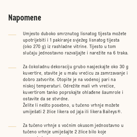
Napomene
Umjesto duboko smrznutog lisnatog tijesta možete
upotrijebiti i 1 pakiranje svježeg lisnatog tijesta
(oko 270 g) iz rashladne vitrine. Tijesto u tom
slučaju jednostavno razvaljajte i narežite na 6 traka.
Za čokoladnu dekoraciju grubo nasjeckajte oko 30 g
kuvertire, stavite je u malu vrećicu za zamrzavanje i
dobro zatvorite. Otopite je na vodenoj pari na
niskoj temperaturi. Odrežite mali vrh vrećice,
kuvertirom tanko poprskajte ohlađene šaumrole i
ostavite da se stvrdne.
Želite li nešto posebno, u tučeno vrhnje možete
umiješati 2 žlice likera od jaja ili likera Baileys®.
Za tučeno vrhnje s voćnim okusom jednostavno u
tučeno vrhnje umiješajte 2 žlice bilo koje