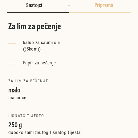
Sastojci
Priprema
Za lim za pečenje
kalup za šaumrole
(
(6kom)
)
Papir za pečenje
ZA LIM ZA PEČENJE
malo
masnoće
LISNATO TIJESTO
250 g
duboko zamrznutog lisnatog tijesta