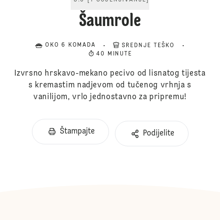
5.0
[
1
OCJENJIVANJE
]
Šaumrole
OKO 6 KOMADA
SREDNJE TEŠKO
40 MINUTE
Izvrsno hrskavo-mekano pecivo od lisnatog tijesta
s kremastim nadjevom od tučenog vrhnja s
vanilijom, vrlo jednostavno za pripremu!
Štampajte
Podijelite