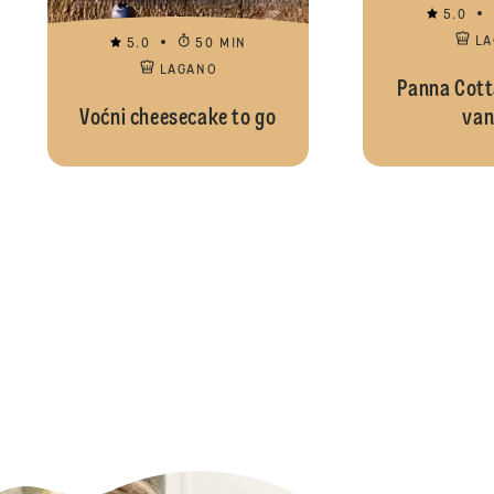
5.0
L
5.0
50 MIN
LAGANO
Panna Cott
Voćni cheesecake to go
vani