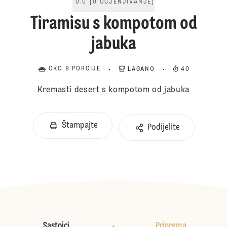
0.0
[
0
OCJENJIVANJE
]
Tiramisu s kompotom od
jabuka
OKO 8 PORCIJE
LAGANO
40
Kremasti desert s kompotom od jabuka
Štampajte
Podijelite
Sastojci
Priprema