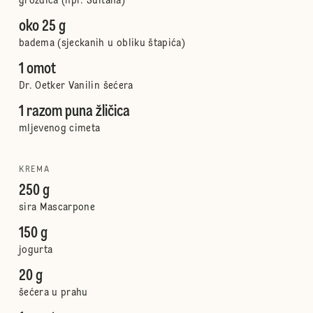
grožđica (npr. Sultana)
oko 25 g
badema (sjeckanih u obliku štapića)
1 omot
Dr. Oetker Vanilin šećera
1 razom puna žličica
mljevenog cimeta
KREMA
250 g
sira Mascarpone
150 g
jogurta
20 g
šećera u prahu