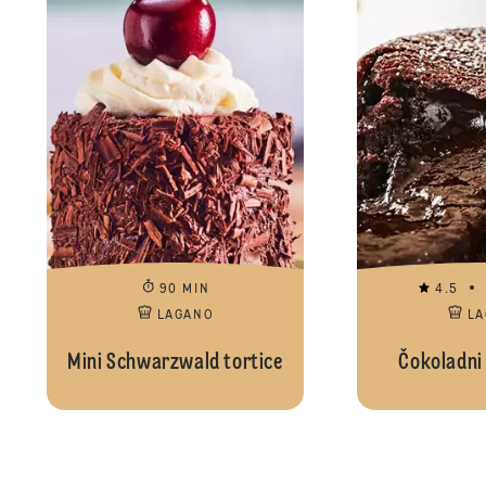
90 MIN
4.5
LAGANO
L
Mini Schwarzwald tortice
Čokoladni 