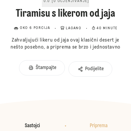
0.0
[
0
OCJENJIVANJE
]
Tiramisu s likerom od jaja
OKO 6 PORCIJA
LAGANO
40 MINUTE
Zahvaljujući likeru od jaja ovaj klasični desert je
nešto posebno, a priprema se brzo i jednostavno
Štampajte
Podijelite
Sastojci
Priprema