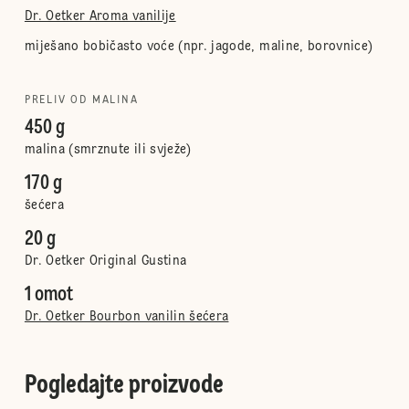
Dr. Oetker Aroma vanilije
miješano bobičasto voće (npr. jagode, maline, borovnice)
PRELIV OD MALINA
450 g
malina (smrznute ili svježe)
170 g
šećera
20 g
Dr. Oetker Original Gustina
1 omot
Dr. Oetker Bourbon vanilin šećera
Pogledajte proizvode