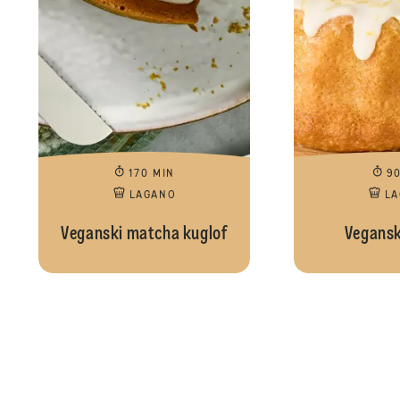
170 MIN
9
LAGANO
L
Veganski matcha kuglof
Vegansk