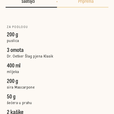
Sastojci
Priprema
ZA PODLOGU
200 g
puslica
3 omota
Dr. Oetker Šlag pjena Klasik
400 ml
mlijeka
200 g
sira Mascarpone
50 g
šećera u prahu
2 kašike