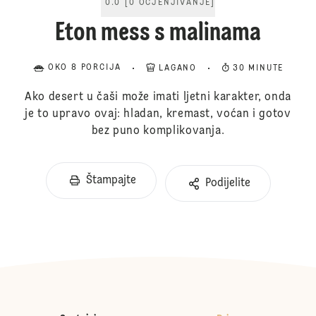
0.0
[
0
OCJENJIVANJE
]
Eton mess s malinama
OKO 8 PORCIJA
LAGANO
30 MINUTE
Ako desert u čaši može imati ljetni karakter, onda
je to upravo ovaj: hladan, kremast, voćan i gotov
bez puno komplikovanja.
Štampajte
Podijelite