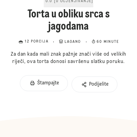
0.0
[
0
OCJENJIVANJE
]
Torta u obliku srca s
jagodama
12 PORCIJA
LAGANO
60 MINUTE
Za dan kada mali znak pažnje znači više od velikih
riječi, ova torta donosi savršenu slatku poruku.
Štampajte
Podijelite