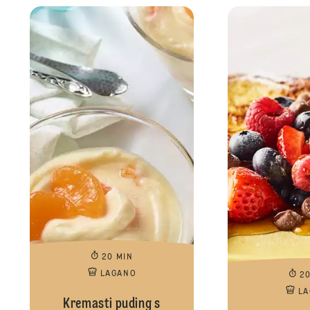
20 MIN
LAGANO
2
L
Kremasti puding s