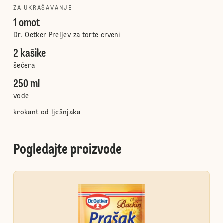
ZA UKRAŠAVANJE
1 omot
Dr. Oetker Preljev za torte crveni
2 kašike
šećera
250 ml
vode
krokant od lješnjaka
Pogledajte proizvode