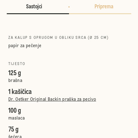
Sastojci
Priprema
ZA KALUP S OPRUGOM U OBLIKU SRCA (Ø 25 CM)
papir za pečenje
TIJESTO
125 g
brašna
1 kašičica
Dr. Oetker Original Backin praška za pecivo
100 g
maslaca
75 g
šećera