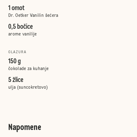
1 omot
Dr. Oetker Vanilin šećera
0,5 bočice
arome vanilije
GLAZURA
150 g
čokolade za kuhanje
5 žlice
ulja (suncokretovo)
Napomene