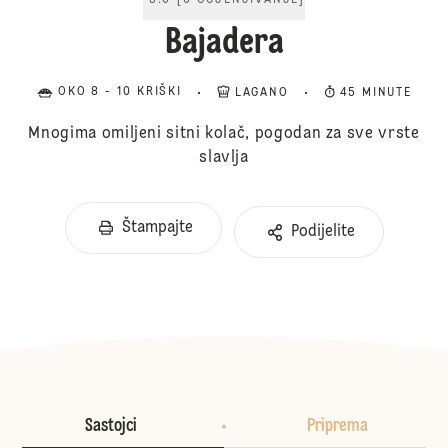
5.0
[
6
OCJENJIVANJE
]
Bajadera
OKO 8 - 10 KRIŠKI
LAGANO
45 MINUTE
Mnogima omiljeni sitni kolač, pogodan za sve vrste
slavlja
Štampajte
Podijelite
Sastojci
Priprema