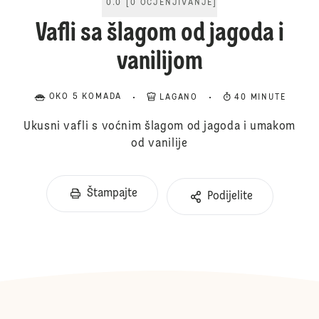
0.0
[
0
OCJENJIVANJE
]
Vafli sa šlagom od jagoda i
vanilijom
OKO 5 KOMADA
LAGANO
40 MINUTE
Ukusni vafli s voćnim šlagom od jagoda i umakom
od vanilije
Štampajte
Podijelite