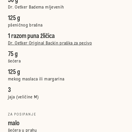
50 g
Dr. Oetker Badema mljevenih
125 g
pšeničnog brašna
1 razom puna žličica
Dr. Oetker Original Backin praška za pecivo
75 g
šećera
125 g
mekog maslaca ili margarina
3
jaja (veličine M)
ZA POSIPANJE
malo
šećera u prahu