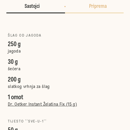
Sastojci
Priprema
ŠLAG OD JAGODA
250 g
jagoda
30 g
šećera
200 g
slatkog vrhnja za šlag
1 omot
Dr. Oetker Instant Želatina Fix (15 g)
TIJESTO ''SVE-U-1''