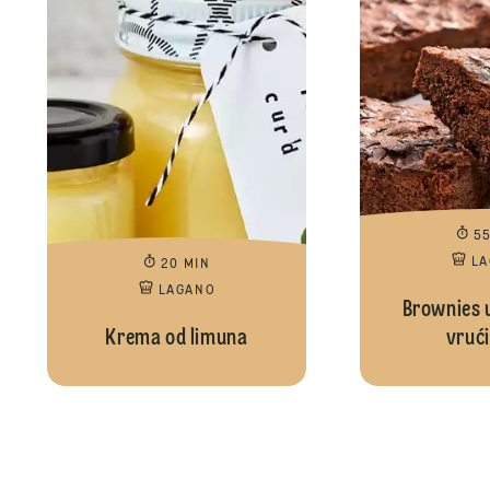
5
L
20 MIN
LAGANO
Brownies u
Krema od limuna
vrući