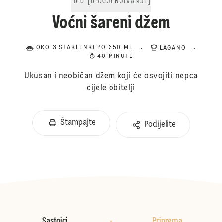
0.0
[
0
OCJENJIVANJE
]
Voćni šareni džem
OKO 3 STAKLENKI PO 350 ML
LAGANO
40 MINUTE
Ukusan i neobičan džem koji će osvojiti nepca
cijele obitelji
Štampajte
Podijelite
Sastojci
Priprema