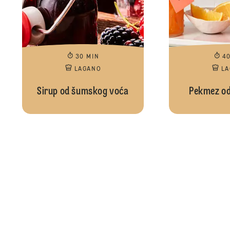
30 MIN
4
LAGANO
L
Sirup od šumskog voća
Pekmez od