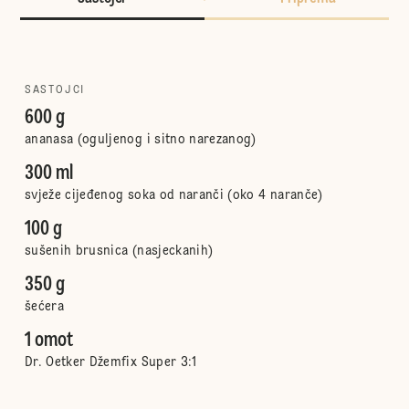
SASTOJCI
600 g
ananasa (oguljenog i sitno narezanog)
300 ml
svježe cijeđenog soka od naranči (oko 4 naranče)
100 g
sušenih brusnica (nasjeckanih)
350 g
šećera
1 omot
Dr. Oetker Džemfix Super 3:1