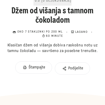
0.0
[
0
OCJENJIVANJE
]
Džem od višanja s tamnom
čokoladom
OKO 7 STAKLENKI PO 200 ML
LAGANO
60 MINUTE
Klasičan džem od višanja dobiva raskošnu notu uz
tamnu čokoladu — savršeno za posebne trenutke.
Štampajte
Podijelite