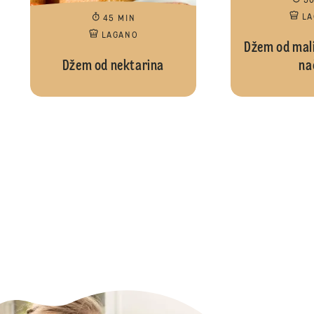
3
L
45 MIN
LAGANO
Džem od mali
Džem od nektarina
na