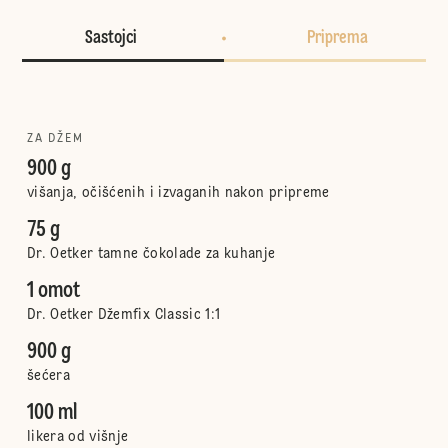
Sastojci
Priprema
ZA DŽEM
900 g
višanja, očišćenih i izvaganih nakon pripreme
75 g
Dr. Oetker tamne čokolade za kuhanje
1 omot
Dr. Oetker Džemfix Classic 1:1
900 g
šećera
100 ml
likera od višnje