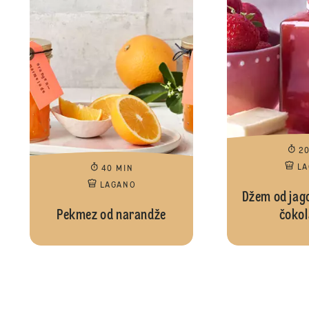
2
L
40 MIN
LAGANO
Džem od jago
Pekmez od narandže
čoko