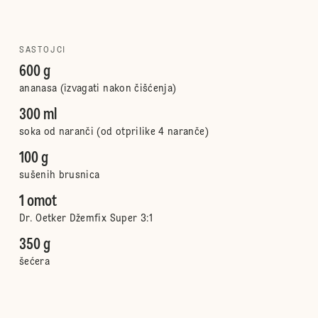
SASTOJCI
600 g
ananasa (izvagati nakon čišćenja)
300 ml
soka od naranči (od otprilike 4 naranče)
100 g
sušenih brusnica
1 omot
Dr. Oetker Džemfix Super 3:1
350 g
šećera