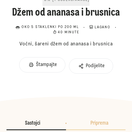
5.0
[
1
OCJENJIVANJE
]
Džem od ananasa i brusnica
OKO 5 STAKLENKI PO 200 ML
LAGANO
40 MINUTE
Voćni, šareni džem od ananasa i brusnica
Štampajte
Podijelite
Sastojci
Priprema