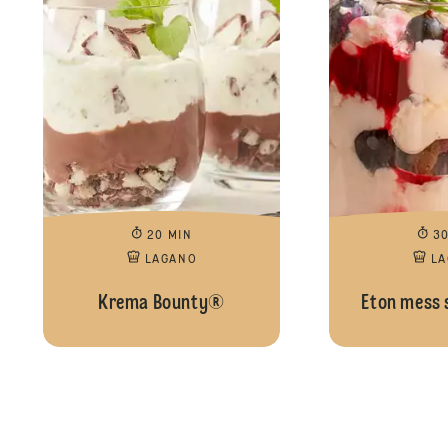
20 MIN
3
LAGANO
L
Krema Bounty®
Eton mess 