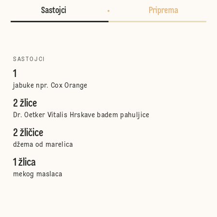
Sastojci
Priprema
SASTOJCI
1
jabuke npr. Cox Orange
2 žlice
Dr. Oetker Vitalis Hrskave badem pahuljice
2 žličice
džema od marelica
1 žlica
mekog maslaca