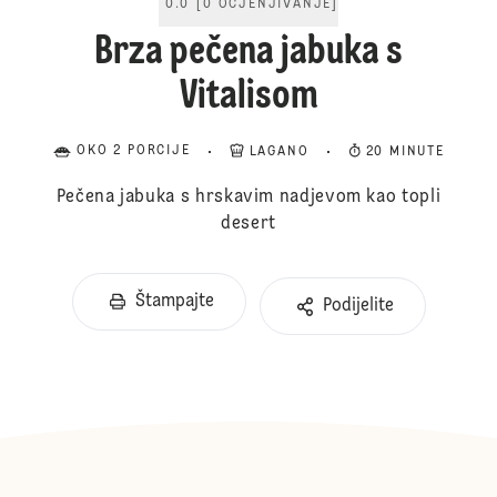
0.0
[
0
OCJENJIVANJE
]
Brza pečena jabuka s
Vitalisom
OKO 2 PORCIJE
LAGANO
20 MINUTE
Pečena jabuka s hrskavim nadjevom kao topli
desert
Štampajte
Podijelite