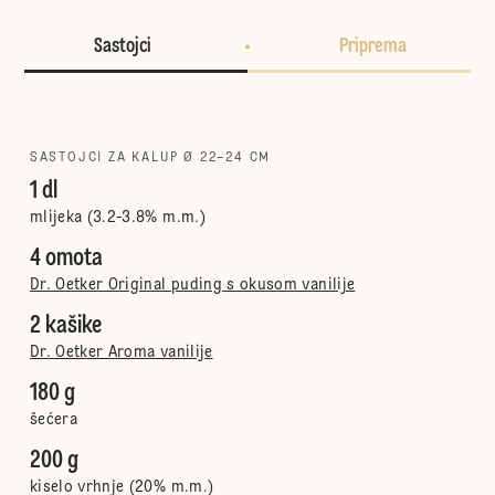
Sastojci
Priprema
SASTOJCI ZA KALUP Ø 22–24 CM
1 dl
mlijeka (3.2-3.8% m.m.)
4 omota
Dr. Oetker Original puding s okusom vanilije
2 kašike
Dr. Oetker Aroma vanilije
180 g
šećera
200 g
kiselo vrhnje (20% m.m.)