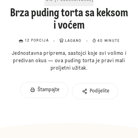
5.0
[
1
OCJENJIVANJE
]
Brza puding torta sa keksom
i voćem
12 PORCIJA
LAGANO
40 MINUTE
Jednostavna priprema, sastojci koje svi volimo i
predivan okus — ova puding torta je pravi mali
proljetni užitak.
Štampajte
Podijelite