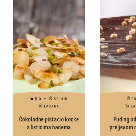
5.0
60 MIN
2
LAGANO
L
Čokoladne pistacio kocke
Puding od 
s listićima badema
preljevom o