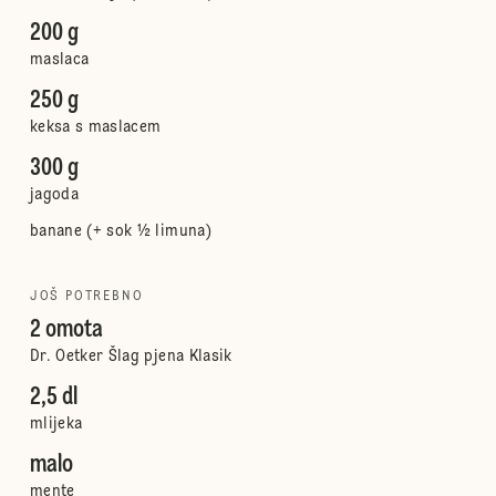
200 g
maslaca
250 g
keksa s maslacem
300 g
jagoda
banane (+ sok ½ limuna)
JOŠ POTREBNO
2 omota
Dr. Oetker Šlag pjena Klasik
2,5 dl
mlijeka
malo
mente