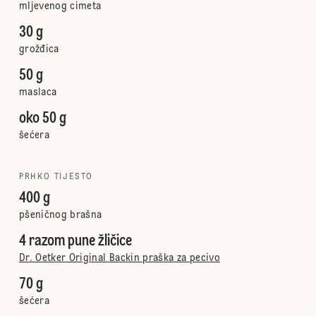
mljevenog cimeta
30 g
grožđica
50 g
maslaca
oko 50 g
šećera
PRHKO TIJESTO
400 g
pšeničnog brašna
4 razom pune žličice
Dr. Oetker Original Backin praška za pecivo
70 g
šećera