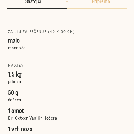
Sastojci
Priprema
ZA LIM ZA PEČENJE (40 X 30 CM)
malo
masnoće
NADJEV
1,5 kg
jabuka
50 g
šećera
1 omot
Dr. Oetker Vanilin šećera
1 vrh noža