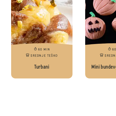
60 MIN
6
SREDNJE TEŠKO
SREDN
Turbani
Mini bundev