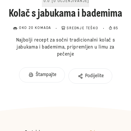
0.0
[
0
OCJENJIVANJE
]
Kolač s jabukama i bademima
OKO 20 KOMADA
SREDNJE TEŠKO
85
Najbolji recept za sočni tradicionalni kolač s
jabukama i bademima, pripremljen u limu za
pečenje
Štampajte
Podijelite