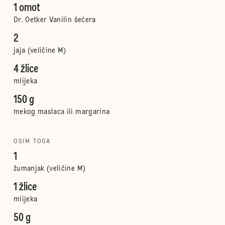
1 omot
Dr. Oetker Vanilin šećera
2
jaja (veličine M)
4 žlice
mlijeka
150 g
mekog maslaca ili margarina
OSIM TOGA
1
žumanjak (veličine M)
1 žlice
mlijeka
50 g