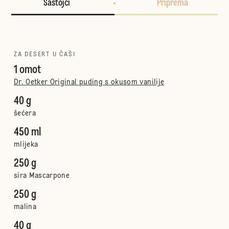
Sastojci
Priprema
ZA DESERT U ČAŠI
1 omot
Dr. Oetker Original puding s okusom vanilije
40 g
šećera
450 ml
mlijeka
250 g
sira Mascarpone
250 g
malina
40 g