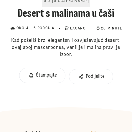
0.0
[
0
OCJENJIVANJE
]
Desert s malinama u čaši
OKO 4 - 6 PORCIJA
LAGANO
20 MINUTE
Kad poželiš brz, elegantan i osvježavajuć desert,
ovaj spoj mascarponea, vanilije i malina pravi je
izbor.
Štampajte
Podijelite