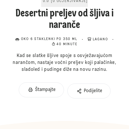
0.0
[
0
OCJENJIVANJE
]
Desertni preljev od šljiva i
naranče
OKO 6 STAKLENKI PO 350 ML
LAGANO
40 MINUTE
Kad se slatke šljive spoje s osvježavajućom
narančom, nastaje voćni preljev koji palačinke,
sladoled i pudinge diže na novu razinu.
Štampajte
Podijelite