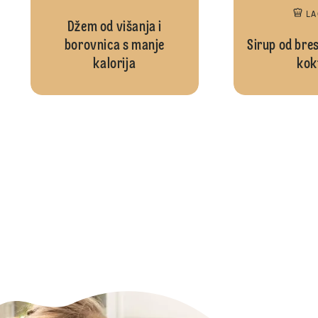
L
Džem od višanja i
borovnica s manje
Sirup od bres
kalorija
kok