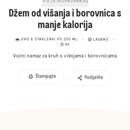
0.0
[
0
OCJENJIVANJE
]
Džem od višanja i borovnica s
manje kalorija
OKO 6 STAKLENKI PO 200 ML
LAGANO
40
Voćni namaz za kruh s višnjama i borovnicama
Štampajte
Podijelite