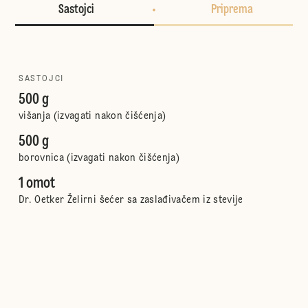
Sastojci
Priprema
SASTOJCI
500 g
višanja (izvagati nakon čišćenja)
500 g
borovnica (izvagati nakon čišćenja)
1 omot
Dr. Oetker Želirni šećer sa zaslađivačem iz stevije