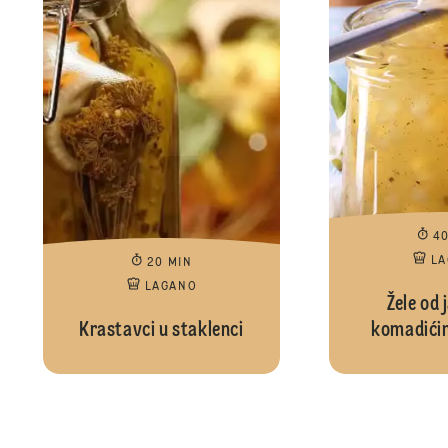
4
L
20 MIN
LAGANO
Žele od 
Krastavci u staklenci
komadići