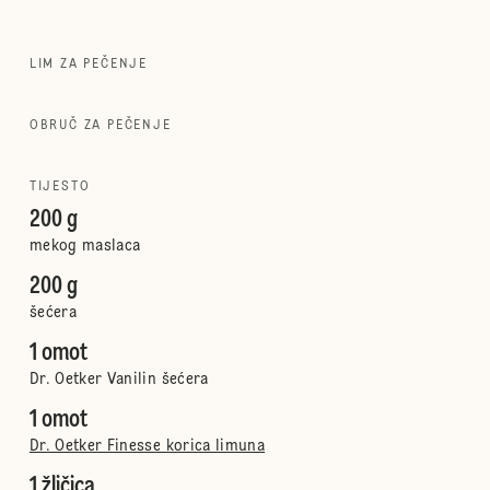
LIM ZA PEČENJE
OBRUČ ZA PEČENJE
TIJESTO
200 g
mekog maslaca
200 g
šećera
1 omot
Dr. Oetker Vanilin šećera
1 omot
Dr. Oetker Finesse korica limuna
1 žličica