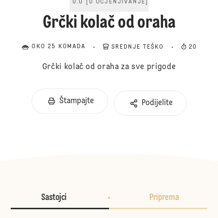
0.0
[
0
OCJENJIVANJE
]
Grčki kolač od oraha
OKO 25 KOMADA
SREDNJE TEŠKO
20
Grčki kolač od oraha za sve prigode
Štampajte
Podijelite
Sastojci
Priprema