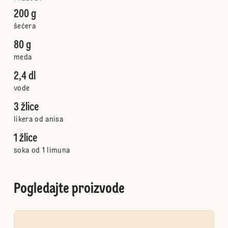
200 g
šećera
80 g
meda
2,4 dl
vode
3 žlice
likera od anisa
1 žlice
soka od 1 limuna
Pogledajte proizvode