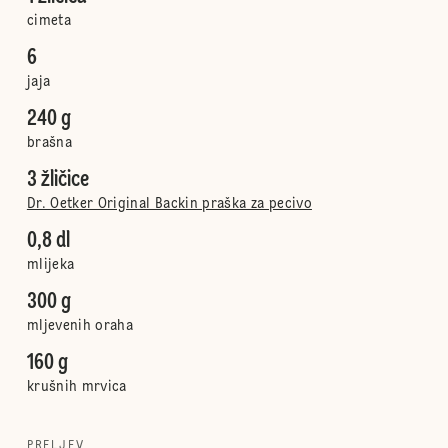
cimeta
6
jaja
240 g
brašna
3 žličice
Dr. Oetker Original Backin praška za pecivo
0,8 dl
mlijeka
300 g
mljevenih oraha
160 g
krušnih mrvica
PRELJEV