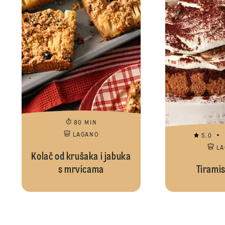
80 MIN
LAGANO
5.0
L
Kolač od krušaka i jabuka
s mrvicama
Tiramis