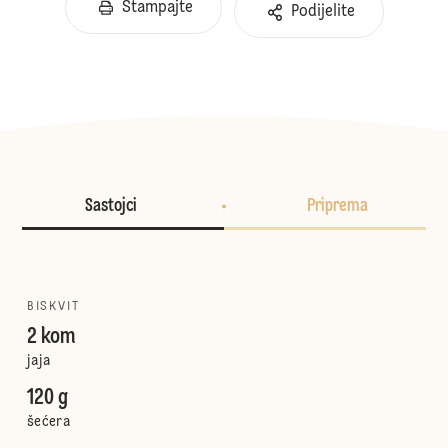
Štampajte
Podijelite
Sastojci
Priprema
BISKVIT
2 kom
jaja
120 g
šećera