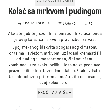
0.0
[
0
OCJENJIVANJE
]
Kolač sa mrkvom i pudingom
OKO 10 PORCIJA
LAGANO
75
Ako ste ljubitelj sočnih i aromatičnih kolača, onda
je ovaj kolač sa mrkvom pravi izbor za vas!
Spoj mekanog biskvita obogaćenog cimetom,
orasima i svježom mrkvom, uz lagani kremasti fil
od pudinga i mascarponea, čini savršenu
kombinaciju za svaku priliku. Idealno za proslave,
praznike ili jednostavno kao slatki užitak uz kafu.
Uz jednostavnu pripremu i maštovitu dekoraciju,
ovaj kolač ne o...
PROČITAJ VIŠE +