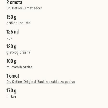
2 omota
Dr. Oetker Cimet šećer
150 g
grčkog jogurta
125 ml
ulja
120 g
glatkog brašna
100 g
mljevenih oraha
1 omot
Dr. Oetker Original Backin praška za pecivo
170 g
mrkve