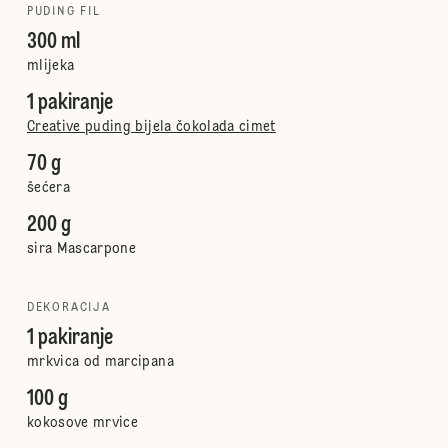
PUDING FIL
300 ml
mlijeka
1 pakiranje
Creative puding bijela čokolada cimet
70 g
šećera
200 g
sira Mascarpone
DEKORACIJA
1 pakiranje
mrkvica od marcipana
100 g
kokosove mrvice