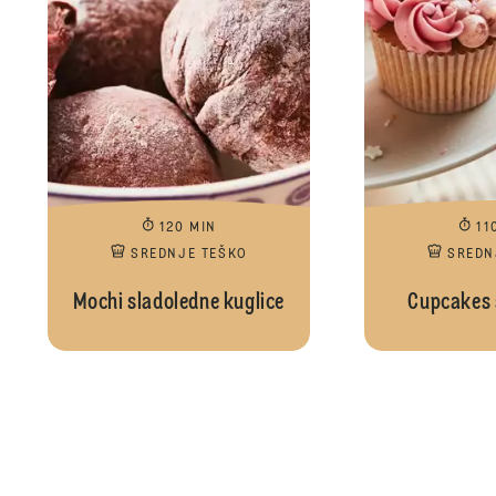
120 MIN
11
SREDNJE TEŠKO
SREDN
Mochi sladoledne kuglice
Cupcakes 