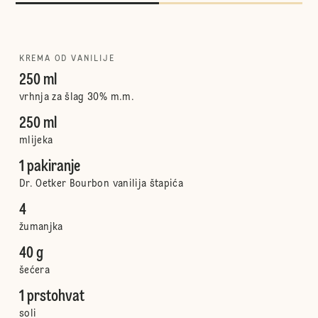
KREMA OD VANILIJE
250 ml
vrhnja za šlag 30% m.m.
250 ml
mlijeka
1 pakiranje
Dr. Oetker Bourbon vanilija štapića
4
žumanjka
40 g
šećera
1 prstohvat
soli