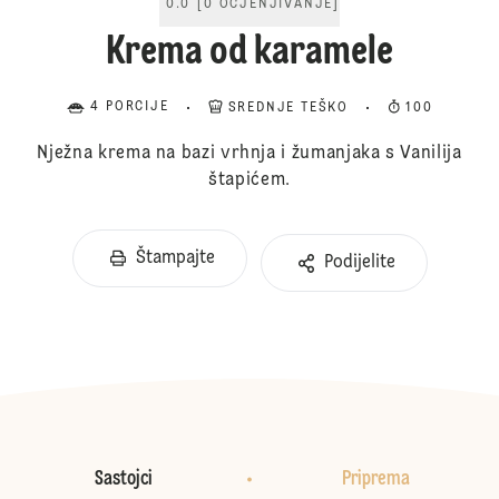
0.0
[
0
OCJENJIVANJE
]
Krema od karamele
4 PORCIJE
SREDNJE TEŠKO
100
Nježna krema na bazi vrhnja i žumanjaka s Vanilija
štapićem.
Štampajte
Podijelite
Sastojci
Priprema