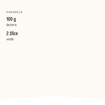
KARAMELA
100 g
šećera
2 žlice
vode