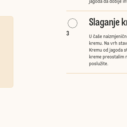
jagoda da dobije in
Slaganje 
3
U čaše naizmjenično
kremu. Na vrh stavi
Kremu od jagoda st
kreme preostalim n
poslužite.