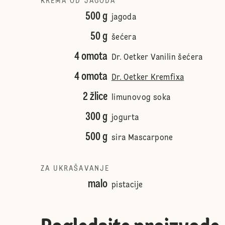
KREMA OD JAGODA
500 g
jagoda
50 g
šećera
4 omota
Dr. Oetker Vanilin šećera
4 omota
Dr. Oetker Kremfixa
2 žlice
limunovog soka
300 g
jogurta
500 g
sira Mascarpone
ZA UKRAŠAVANJE
malo
pistacije