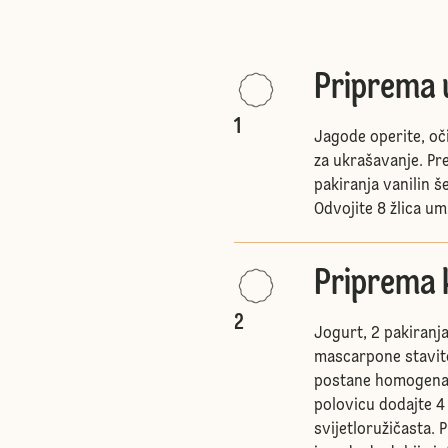
Priprema 
1
Jagode operite, oči
za ukrašavanje. Pr
pakiranja vanilin 
Odvojite 8 žlica u
Priprema 
2
Jogurt, 2 pakiranja
mascarpone stavite
postane homogena. 
polovicu dodajte 4
svijetloružičasta.