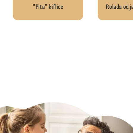
"Pita" kiflice
Rolada od j