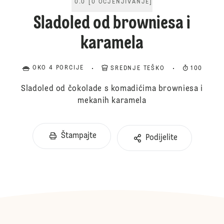
0.0
[
0
OCJENJIVANJE
]
Sladoled od browniesa i
karamela
OKO 4 PORCIJE
SREDNJE TEŠKO
100
Sladoled od čokolade s komadićima browniesa i
mekanih karamela
Štampajte
Podijelite