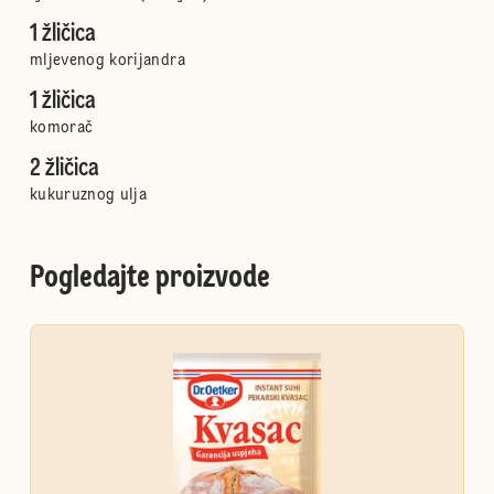
1 žličica
mljevenog korijandra
1 žličica
komorač
2 žličica
kukuruznog ulja
Pogledajte proizvode