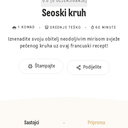
0.0
[
0
OCJENJIVANJE
]
Seoski kruh
1 KOMAD
SREDNJE TEŠKO
60 MINUTE
Iznenadite svoju obitelj neodoljivim mirisom svježe
pečenog kruha uz ovaj francuski recept!
Štampajte
Podijelite
Sastojci
Priprema