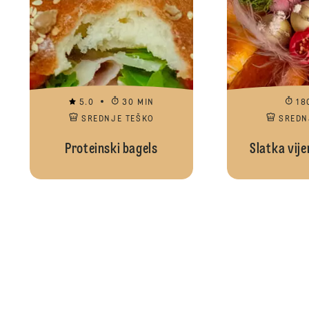
5.0
30 MIN
18
SREDNJE TEŠKO
SREDN
Proteinski bagels
Slatka vij