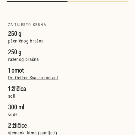
ZA TIJESTO KRUHA
250 g
pšeničnog brašna
250 g
raženog brašna
1 omot
Dr. Oetker Kvasca instant
1 žličica
soli
300 ml
vode
2 žličice
sjemenki kima (samljeti)