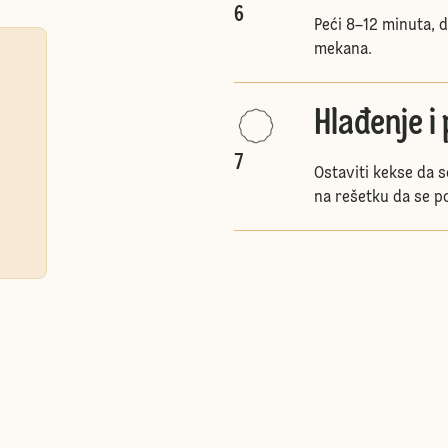
6
Peći 8–12 minuta, 
mekana.
Hlađenje i
7
Ostaviti kekse da s
na rešetku da se p