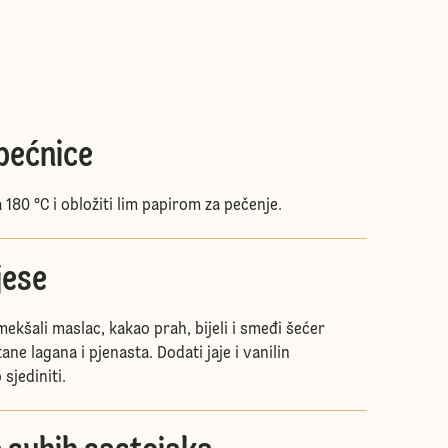
pećnice
a 180 °C i obložiti lim papirom za pečenje.
jese
omekšali maslac, kakao prah, bijeli i smeđi šećer
ne lagana i pjenasta. Dodati jaje i vanilin
sjediniti.