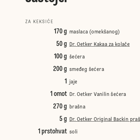
ZA KEKSIĆE
170 g
maslaca (omekšanog)
50 g
Dr. Oetker Kakaa za kolače
100 g
šećera
200 g
smeđeg šećera
1
jaje
1 omot
Dr. Oetker Vanilin šećera
270 g
brašna
5 g
Dr. Oetker Original Backin pra
1 prstohvat
soli