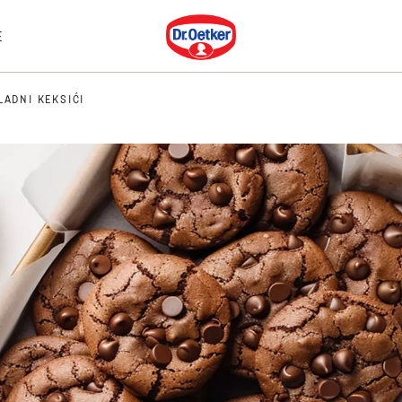
Dr. Oetker
E
ADNI KEKSIĆI