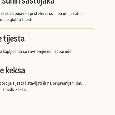
 suhih sastojaka
rašak za pecivo i prstohvat soli, pa umiješati u
bije glatko tijesto.
 tijesta
e kapljice da se ravnomjerno rasporede.
je keksa
orcije tijesta i stavljati ih na pripremljeni lim,
k između keksa.