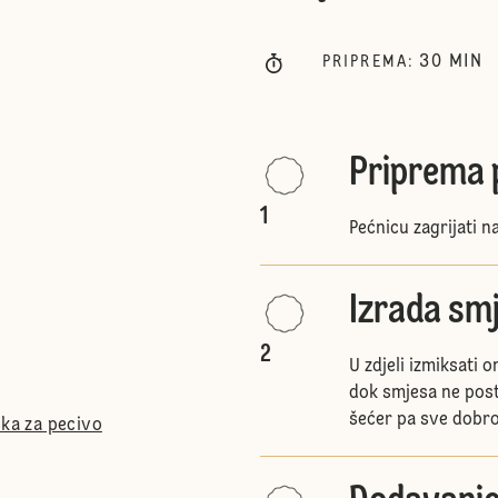
30
MIN
PRIPREMA
:
Priprema 
1
Pećnicu zagrijati n
Izrada sm
2
U zdjeli izmiksati 
dok smjesa ne posta
šećer pa sve dobro 
ška za pecivo