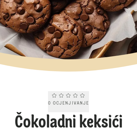
Current rating 0.0. Click to rate.
0
OCJENJIVANJE
Čokoladni keksići