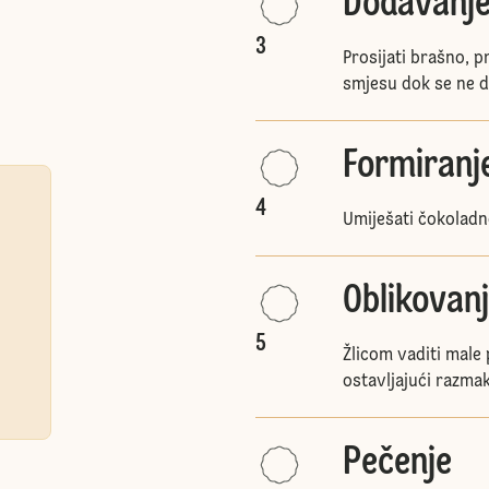
Dodavanje
3
Prosijati brašno, p
smjesu dok se ne do
Formiranje
4
Umiješati čokoladn
Oblikovan
5
Žlicom vaditi male p
ostavljajući razma
Pečenje