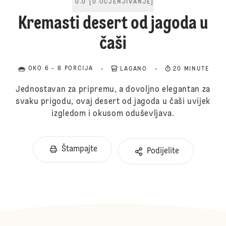
0.0
[
0
OCJENJIVANJE
]
Kremasti desert od jagoda u
čaši
OKO 6 - 8 PORCIJA
LAGANO
20 MINUTE
Jednostavan za pripremu, a dovoljno elegantan za
svaku prigodu, ovaj desert od jagoda u čaši uvijek
izgledom i okusom oduševljava.
Štampajte
Podijelite