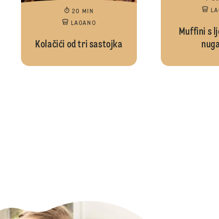
L
20 MIN
LAGANO
Muffini s l
Kolačići od tri sastojka
nug