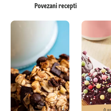
Povezani recepti
8