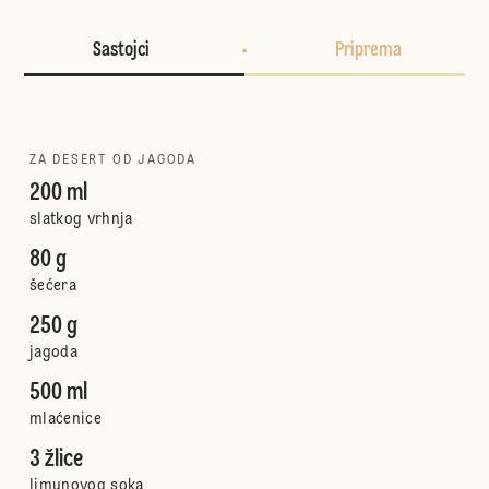
Sastojci
Priprema
ZA DESERT OD JAGODA
200 ml
slatkog vrhnja
80 g
šećera
250 g
jagoda
500 ml
mlaćenice
3 žlice
limunovog soka