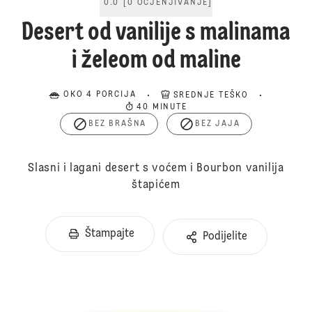
0.0
[
0
OCJENJIVANJE
]
Desert od vanilije s malinama
i želeom od maline
OKO 4 PORCIJA
SREDNJE TEŠKO
40 MINUTE
BEZ BRAŠNA
BEZ JAJA
Slasni i lagani desert s voćem i Bourbon vanilija
štapićem
Štampajte
Podijelite