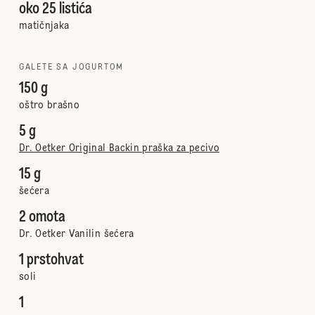
oko 25 listića
matičnjaka
GALETE SA JOGURTOM
150 g
oštro brašno
5 g
Dr. Oetker Original Backin praška za pecivo
15 g
šećera
2 omota
Dr. Oetker Vanilin šećera
1 prstohvat
soli
1