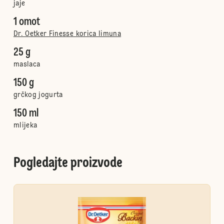
jaje
1 omot
Dr. Oetker Finesse korica limuna
25 g
maslaca
150 g
grčkog jogurta
150 ml
mlijeka
Pogledajte proizvode