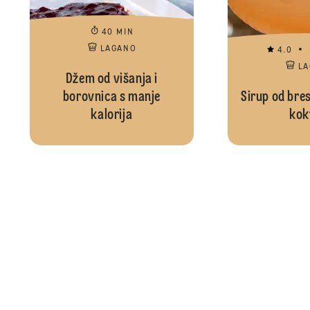
40 MIN
LAGANO
4.0
L
Džem od višanja i
borovnica s manje
Sirup od bres
kalorija
kok