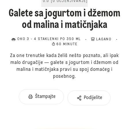
0.0
[
0
OCJENJIVANJE
]
Galete sa jogurtom i džemom
od malina i matičnjaka
OKO 3 - 4 STAKLENKI PO 350 ML
LAGANO
60 MINUTE
Za one trenutke kada želiš nešto poznato, ali ipak
malo drugačije — galete s jogurtom i džemom od
malina i matičnjaka pravi su spoj domaćeg i
posebnog.
Štampajte
Podijelite