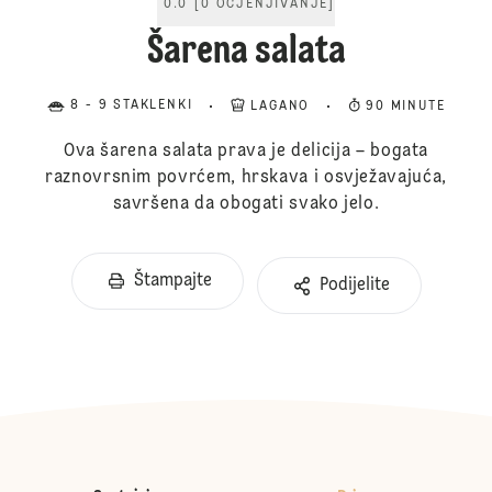
0.0
[
0
OCJENJIVANJE
]
Šarena salata
8 - 9 STAKLENKI
LAGANO
90 MINUTE
Ova šarena salata prava je delicija – bogata
raznovrsnim povrćem, hrskava i osvježavajuća,
savršena da obogati svako jelo.
Štampajte
Podijelite