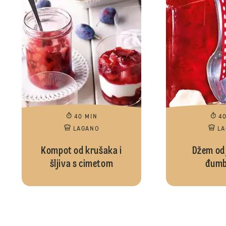
40 MIN
4
LAGANO
L
Kompot od krušaka i
Džem od 
šljiva s cimetom
đumb