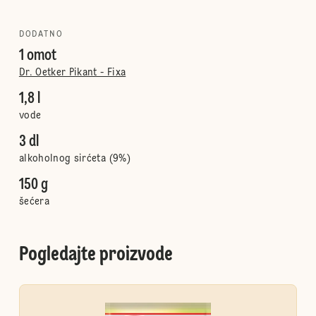
DODATNO
1 omot
Dr. Oetker Pikant - Fixa
1,8 l
vode
3 dl
alkoholnog sirćeta (9%)
150 g
šećera
Pogledajte proizvode