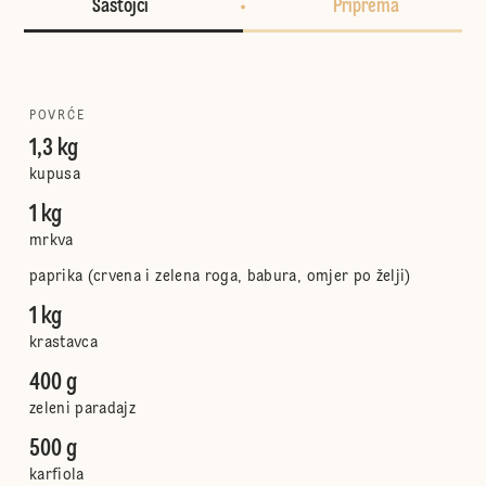
Sastojci
Priprema
POVRĆE
1,3 kg
kupusa
1 kg
mrkva
paprika (crvena i zelena roga, babura, omjer po želji)
1 kg
krastavca
400 g
zeleni paradajz
500 g
karfiola