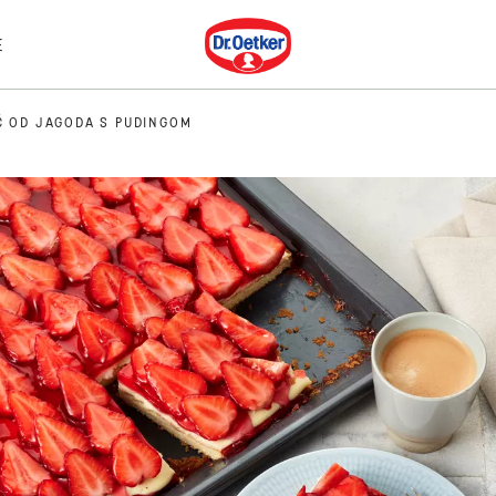
Dr. Oetker
E
Č OD JAGODA S PUDINGOM