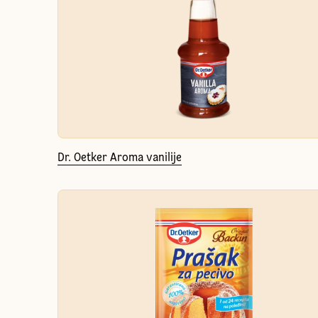
Dr. Oetker Aroma vanilije