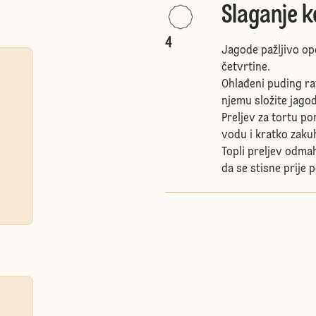
Slaganje k
4
Jagode pažljivo oper
četvrtine.
Ohlađeni puding ra
njemu složite jagod
Preljev za tortu p
vodu i kratko zakuh
Topli preljev odma
da se stisne prije 