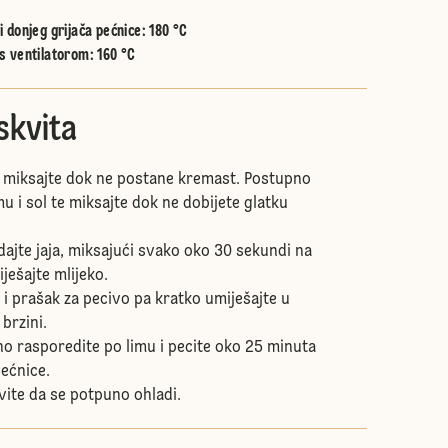
 donjeg grijača pećnice
:
180 °C
s ventilatorom
:
160 °C
skvita
n miksajte dok ne postane kremast. Postupno
u i sol te miksajte dok ne dobijete glatku
ajte jaja, miksajući svako oko 30 sekundi na
iješajte mlijeko.
 i prašak za pecivo pa kratko umiješajte u
brzini.
 rasporedite po limu i pecite oko 25 minuta
pećnice.
vite da se potpuno ohladi.