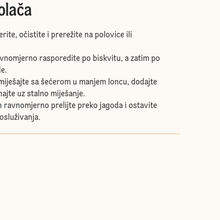
olača
ite, očistite i prerežite na polovice ili
vnomjerno rasporedite po biskvitu, a zatim po
e.
omiješajte sa šećerom u manjem loncu, dodajte
ajte uz stalno miješanje.
h ravnomjerno prelijte preko jagoda i ostavite
posluživanja.