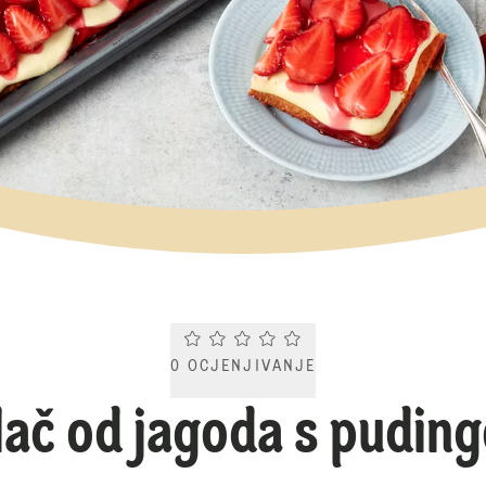
Current rating 0.0. Click to rate.
0
OCJENJIVANJE
lač od jagoda s pudin