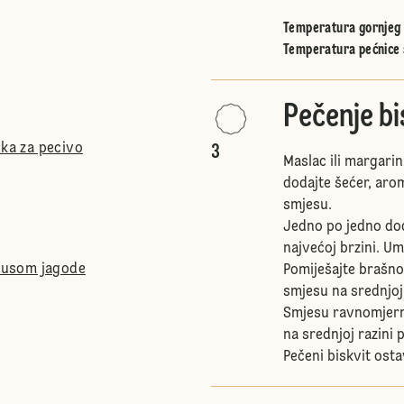
Temperatura gornjeg i
Temperatura pećnice 
Pečenje bi
ška za pecivo
3
Maslac ili margari
dodajte šećer, arom
smjesu.
Jedno po jedno dod
najvećoj brzini. Um
okusom jagode
Pomiješajte brašno
smjesu na srednjoj 
Smjesu ravnomjerno
na srednjoj razini 
Pečeni biskvit osta