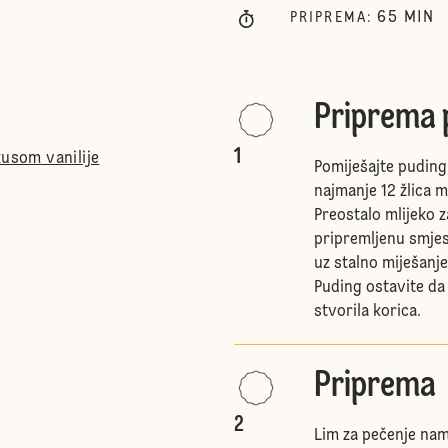
65
MIN
PRIPREMA
:
Priprema 
1
kusom vanilije
Pomiješajte puding
najmanje 12 žlica m
Preostalo mlijeko z
pripremljenu smjes
uz stalno miješanj
Puding ostavite da
stvorila korica.
Priprema
2
Lim za pečenje nama