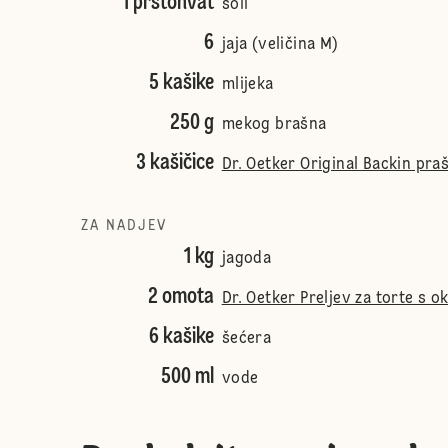
1 prstohvat
soli
6
jaja (veličina M)
5 kašike
mlijeka
250 g
mekog brašna
3 kašičice
Dr. Oetker Original Backin pra
ZA NADJEV
1 kg
jagoda
2 omota
Dr. Oetker Preljev za torte s 
6 kašike
šećera
500 ml
vode