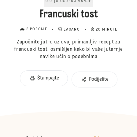
0.0
[
0
OCJENJIVANJE
]
Francuski tost
2 PORCIJE
LAGANO
20 MINUTE
Započnite jutro uz ovaj primamljiv recept za
francuski tost, osmišljen kako bi vaše jutarnje
navike učinio posebnima
Štampajte
Podijelite