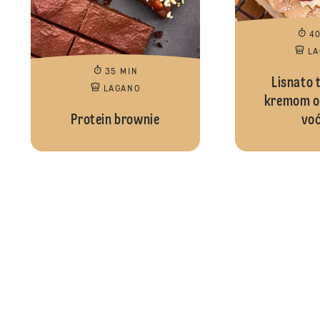
4
L
35 MIN
Lisnato t
LAGANO
kremom od 
Protein brownie
vo