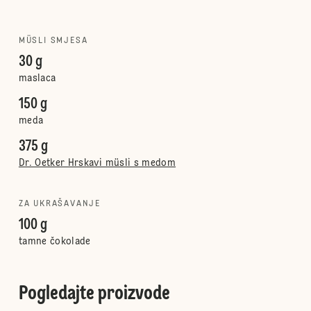
MÜSLI SMJESA
30 g
maslaca
150 g
meda
375 g
Dr. Oetker Hrskavi müsli s medom
ZA UKRAŠAVANJE
100 g
tamne čokolade
Pogledajte proizvode