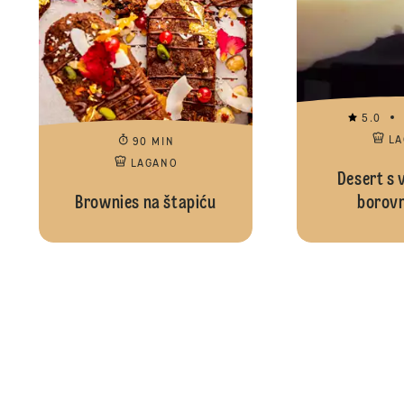
5.0
L
90 MIN
LAGANO
Desert s v
Brownies na štapiću
borov