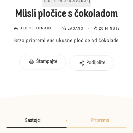
0.0
[
0
OCJENJIVANJE
]
Müsli pločice s čokoladom
OKO 15 KOMADA
LAGANO
20 MINUTE
Brzo pripremljene ukusne pločice od čokolade
Štampajte
Podijelite
Sastojci
Priprema