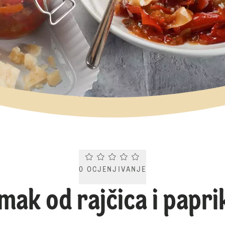
Current rating 0.0. Click to rate.
0
OCJENJIVANJE
mak od rajčica i papri