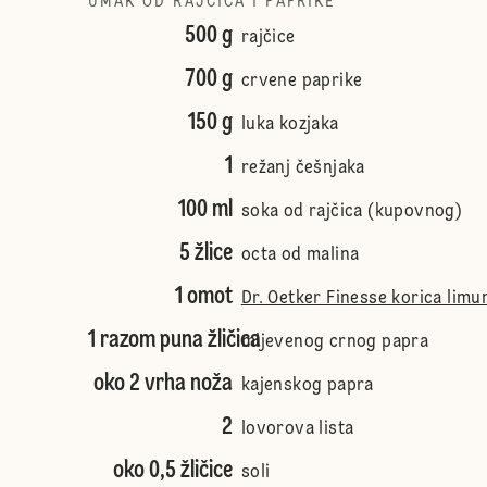
UMAK OD RAJČICA I PAPRIKE
500 g
rajčice
700 g
crvene paprike
150 g
luka kozjaka
1
režanj češnjaka
100 ml
soka od rajčica (kupovnog)
5 žlice
octa od malina
1 omot
Dr. Oetker Finesse korica limu
1 razom puna žličica
mljevenog crnog papra
oko 2 vrha noža
kajenskog papra
2
lovorova lista
oko 0,5 žličice
soli