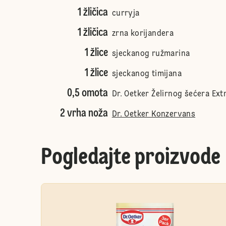
1 žličica
curryja
1 žličica
zrna korijandera
1 žlice
sjeckanog ružmarina
1 žlice
sjeckanog timijana
0,5 omota
Dr. Oetker Želirnog šećera Ext
2 vrha noža
Dr. Oetker Konzervans
Pogledajte proizvode