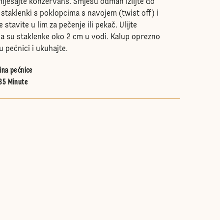
miješajte konzervans. Smjesu odmah izlijte do
staklenki s poklopcima s navojem (twist off) i
 stavite u lim za pečenje ili pekač. Ulijte
a su staklenke oko 2 cm u vodi. Kalup oprezno
u pećnici i ukuhajte.
ina pećnice
35 Minute