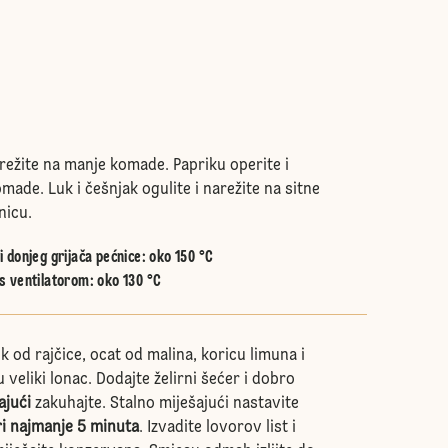
arežite na manje komade. Papriku operite i
made. Luk i češnjak ogulite i narežite na sitne
nicu.
 donjeg grijača pećnice
:
oko 150 °C
s ventilatorom
:
oko 130 °C
 od rajčice, ocat od malina, koricu limuna i
u veliki lonac. Dodajte želirni šećer i dobro
ajući
zakuhajte. Stalno miješajući nastavite
ri najmanje 5 minuta
. Izvadite lovorov list i