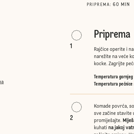
60
MIN
PRIPREMA
:
Priprema
1
Rajčice operite i n
narežite na veće ko
kocke. Zagrijte peć
Temperatura gornjeg i
na
Temperatura pećnice 
Komade povrća, sok
sve začine stavite 
2
promiješajte.
Miješ
kuhati
na jakoj vat