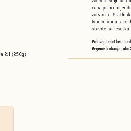
začinite smjesu. U
ruba pripremljenih 
zatvorite. Staklenke
kipuću vodu tako d
stavite na rešetku 
Položaj rešetke
:
sred
Vrijeme kuhanja: oko 
ra 2:1 (250g)