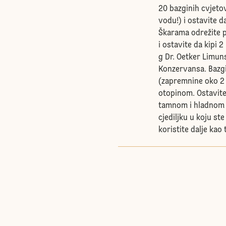
20 bazginih cvjeto
vodu!) i ostavite 
Škarama odrežite p
i ostavite da kipi 
g Dr. Oetker Limuns
Konzervansa. Bazgi
(zapremnine oko 2 l
otopinom. Ostavite
tamnom i hladnom mj
cjediljku u koju st
koristite dalje kao 