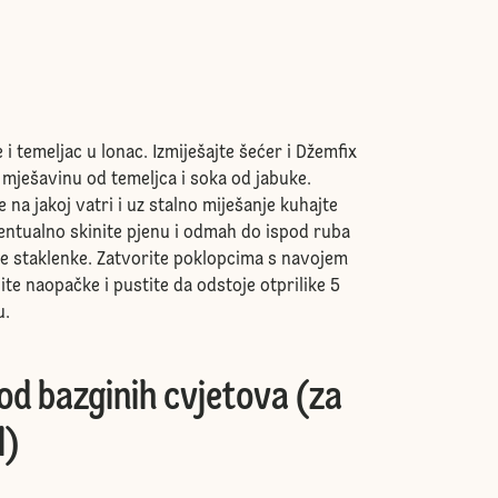
 i temeljac u lonac. Izmiješajte šećer i Džemfix
 mješavinu od temeljca i soka od jabuke.
e na jakoj vatri i uz stalno miješanje kuhajte
entualno skinite pjenu i odmah do ispod ruba
ene staklenke. Zatvorite poklopcima s navojem
ite naopačke i pustite da odstoje otprilike 5
u.
od bazginih cvjetova (za
l)