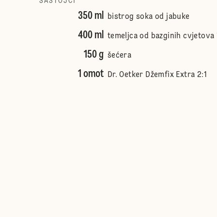
SASTOJCI
350 ml
bistrog soka od jabuke
400 ml
temeljca od bazginih cvjetova 
150 g
šećera
1 omot
Dr. Oetker Džemfix Extra 2:1