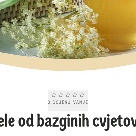
Current rating 0.0. Click to rate.
0
OCJENJIVANJE
ele od bazginih cvjeto