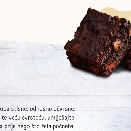
proba stisne, odnosno očvrsne,
ite veću čvrstoću, umiješajte
a prije nego što žele počnete