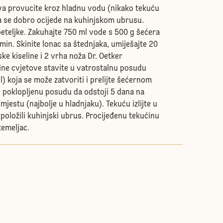
va provucite kroz hladnu vodu (nikako tekuću
da se dobro ocijede na kuhinjskom ubrusu.
eteljke. Zakuhajte 750 ml vode s 500 g šećera
2 min. Skinite lonac sa štednjaka, umiješajte 20
ke kiseline i 2 vrha noža Dr. Oetker
ne cvjetove stavite u vatrostalnu posudu
) koja se može zatvoriti i prelijte šećernom
 poklopljenu posudu da odstoji 5 dana na
estu (najbolje u hladnjaku). Tekuću izlijte u
e položili kuhinjski ubrus. Procijeđenu tekućinu
temeljac.