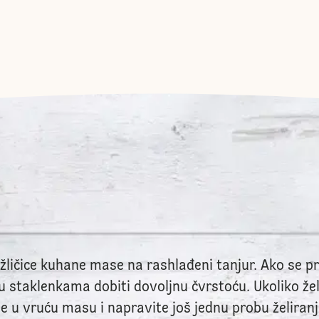
2 žličice kuhane mase na rashlađeni tanjur. Ako se 
u staklenkama dobiti dovoljnu čvrstoću. Ukoliko žel
ne u vruću masu i napravite još jednu probu želiranj