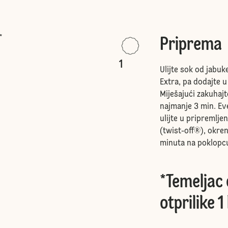
*
Priprema
1
Ulijte sok od jabuke
Extra, pa dodajte u
Miješajući zakuhajt
najmanje 3 min. Ev
ulijte u pripremlj
(twist-off®), okren
minuta na poklopc
*Temeljac 
otprilike 1 