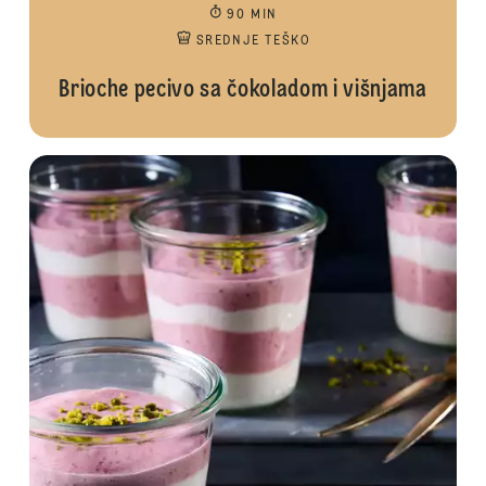
90 MIN
SREDNJE TEŠKO
Brioche pecivo sa čokoladom i višnjama