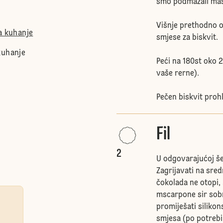
smo podmazali mas
Višnje prethodno od
a kuhanje
smjese za biskvit.
kuhanje
Peći na 180st oko 2
vaše rerne).
Pečen biskvit prohl
Fil
2
U odgovarajućoj šer
Zagrijavati na sred
čokolada ne otopi,
mscarpone sir sob
promiješati siliko
smjesa (po potrebi p