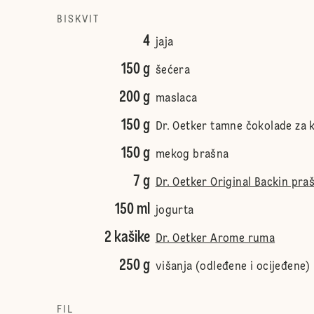
BISKVIT
4
jaja
150 g
šećera
200 g
maslaca
150 g
Dr. Oetker tamne čokolade za 
150 g
mekog brašna
7 g
Dr. Oetker Original Backin pra
150 ml
jogurta
2 kašike
Dr. Oetker Arome ruma
250 g
višanja (odleđene i ocijeđene)
FIL