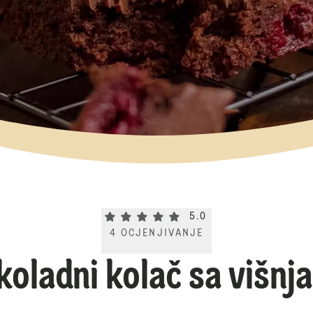
Current rating 5.0. Click to rate.
5.0
4
OCJENJIVANJE
koladni kolač sa višnj