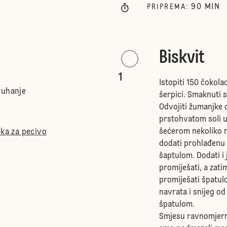
90
MIN
PRIPREMA
:
Biskvit
1
Istopiti 150 čokola
kuhanje
šerpici. Smaknuti s
Odvojiti žumanjke o
prstohvatom soli u 
šećerom nekoliko m
ška za pecivo
dodati prohlađenu 
šaptulom. Dodati i
promiješati, a zati
promiješati špatul
navrata i snijeg od
špatulom.
Smjesu ravnomjerno