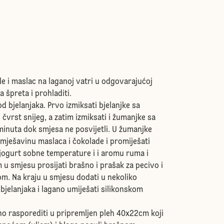
de i maslac na laganoj vatri u odgovarajućoj
a špreta i prohladiti.
d bjelanjaka. Prvo izmiksati bjelanjke sa
čvrst snijeg, a zatim izmiksati i žumanjke sa
inuta dok smjesa ne posvijetli. U žumanjke
mješavinu maslaca i čokolade i promiješati
 jogurt sobne temperature i i aromu ruma i
m u smjesu prosijati brašno i prašak za pecivo i
om. Na kraju u smjesu dodati u nekoliko
 bjelanjaka i lagano umiješati silikonskom
 rasporediti u pripremljen pleh 40x22cm koji