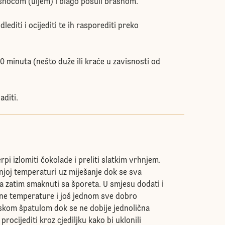
noćom (uljem) i blago posuli brašnom.
lediti i ocijediti te ih rasporediti preko
0 minuta (nešto duže ili kraće u zavisnosti od
aditi.
pi izlomiti čokolade i preliti slatkim vrhnjem.
njoj temperaturi uz miješanje dok se sva
 a zatim smaknuti sa šporeta. U smjesu dodati i
ne temperature i još jednom sve dobro
nskom špatulom dok se ne dobije jednolična
rocijediti kroz cjediljku kako bi uklonili